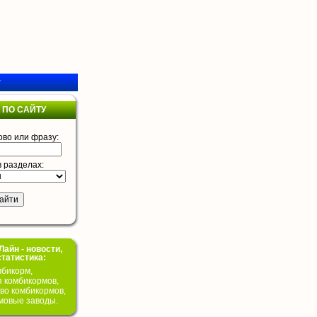
у
 ПО САЙТУ
ово или фразу:
в разделах:
айн - новости,
статистика:
бикорм,
я комбикормов,
во комбикормов,
мовые заводы.