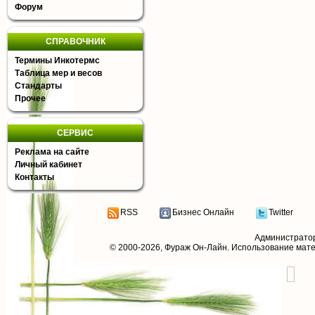
Форум
СПРАВОЧНИК
Термины Инкотермс
Таблица мер и весов
Стандарты
Прочее
СЕРВИС
Реклама на сайте
Личный кабинет
Контакты
RSS
Бизнес Онлайн
Twitter
Администрато
© 2000-2026,
Фураж Он-Лайн
. Использование мат