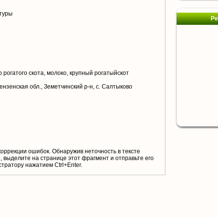
туры
Ре
 рогатого скота, молоко, крупный рогатыйскот
ензенская обл., Земетчинский р-н, с. Салтыково
коррекции ошибок. Обнаружив неточность в тексте
 выделите на странице этот фрагмент и отправьте его
тратору нажатием Ctrl+Enter.