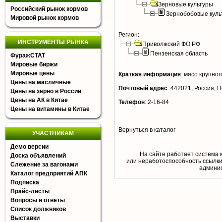
Зерновые культуры
Российский рынок кормов
Зернобобовые куль
Мировой рынок кормов
Регион:
ИНСТРУМЕНТЫ РЫНКА
Приволжский ФО РФ
Пензенская область
ФуражСТАТ
Мировые биржи
Мировые цены
Краткая информация
:
мясо крупного
Цены на масличные
Почтовый адрес
:
442021, Россия, П
Цены на зерно в России
Цены на АК в Китае
Телефон
:
2-16-84
Цены на витамины в Китае
Вернуться в каталог
УЧАСТНИКАМ
Демо версии
На сайте работает система 
Доска объявлений
или неработоспособность ссылки,
Слежение за вагонами
aдминис
Каталог предприятий АПК
Подписка
Прайс-листы
Вопросы и ответы
Список должников
Выставки