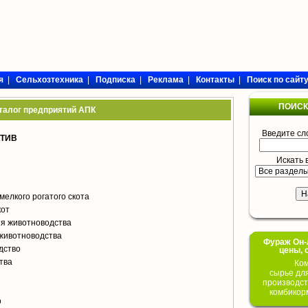
я
|
Сельхозтехника
|
Подписка
|
Реклама
|
Контакты
|
Поиск по сайт
ПОИСК
талог предприятий АПК
Введите сл
АТИВ
Искать 
мелкого рогатого скота
кот
я животноводства
животноводства
Фураж Он-Л
дство
цены, 
тва
Ком
сырье дл
производст
я
комбикор
о