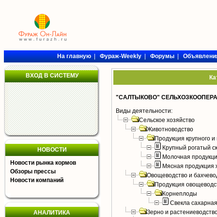
На главную
|
Фураж-Weekly
|
Форумы
|
Объявлени
ВХОД В СИСТЕМУ
Ка
"САЛТЫКОВО" СЕЛЬХОЗКООПЕР
Виды деятельности:
Сельское хозяйство
Животноводство
Продукция крупного и 
Крупный рогатый с
НОВОСТИ
Молочная продукци
Новости рынка кормов
Мясная продукция 
Обзоры прессы
Овощеводство и бахчево
Новости компаний
Продукция овощеводс
Корнеплоды
Свекла сахарна
Зерно и растениеводств
АНАЛИТИКА