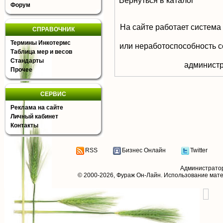
Вернуться в каталог
Форум
На сайте работает система
СПРАВОЧНИК
Термины Инкотермс
или неработоспособность с
Таблица мер и весов
Стандарты
aдминистр
Прочее
СЕРВИС
Реклама на сайте
Личный кабинет
Контакты
RSS
Бизнес Онлайн
Twitter
Администрато
© 2000-2026,
Фураж Он-Лайн
. Использование мат