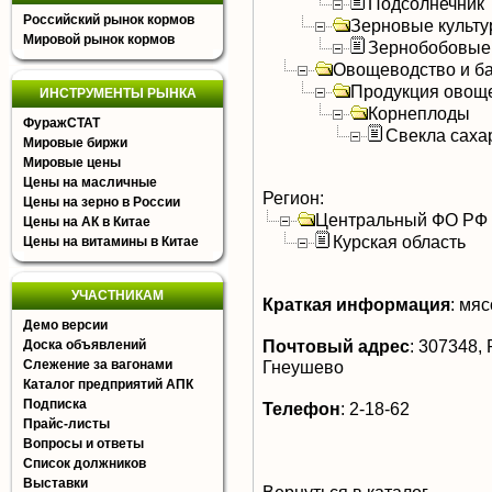
Подсолнечник
Российский рынок кормов
Зерновые культ
Мировой рынок кормов
Зернобобовые
Овощеводство и б
Продукция овощ
ИНСТРУМЕНТЫ РЫНКА
Корнеплоды
ФуражСТАТ
Свекла саха
Мировые биржи
Мировые цены
Цены на масличные
Регион:
Цены на зерно в России
Центральный ФО РФ
Цены на АК в Китае
Курская область
Цены на витамины в Китае
УЧАСТНИКАМ
Краткая информация
:
мясо
Демо версии
Почтовый адрес
:
307348, Р
Доска объявлений
Слежение за вагонами
Гнеушево
Каталог предприятий АПК
Подписка
Телефон
:
2-18-62
Прайс-листы
Вопросы и ответы
Список должников
Выставки