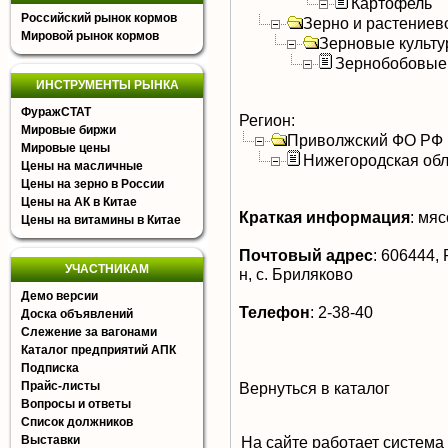
Картофель
Российский рынок кормов
Зерно и растениев
Мировой рынок кормов
Зерновые культ
Зернобобовые
ИНСТРУМЕНТЫ РЫНКА
ФуражСТАТ
Регион:
Мировые биржи
Приволжский ФО РФ
Мировые цены
Нижегородская обл
Цены на масличные
Цены на зерно в России
Цены на АК в Китае
Краткая информация
:
мясо
Цены на витамины в Китае
Почтовый адрес
:
606444, 
УЧАСТНИКАМ
н, с. Бриляково
Демо версии
Телефон
:
2-38-40
Доска объявлений
Слежение за вагонами
Каталог предприятий АПК
Подписка
Прайс-листы
Вернуться в каталог
Вопросы и ответы
Список должников
Выставки
На сайте работает система