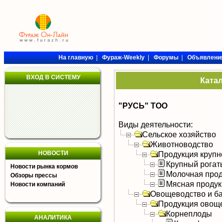
На главную
|
Фураж-Weekly
|
Форумы
|
Объявлени
ВХОД В СИСТЕМУ
Ката
"РУСЬ" ТОО
Виды деятельности:
Сельское хозяйство
Животноводство
НОВОСТИ
Продукция крупно
Крупный рогат
Новости рынка кормов
Молочная прод
Обзоры прессы
Мясная продук
Новости компаний
Овощеводство и б
Продукция овощ
Корнеплоды
АНАЛИТИКА