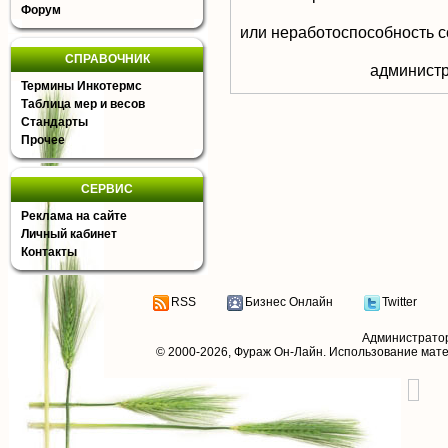
Форум
или неработоспособность с
СПРАВОЧНИК
aдминистр
Термины Инкотермс
Таблица мер и весов
Стандарты
Прочее
СЕРВИС
Реклама на сайте
Личный кабинет
Контакты
RSS
Бизнес Онлайн
Twitter
Администрато
© 2000-2026,
Фураж Он-Лайн
. Использование мат