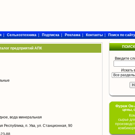
я
|
Сельхозтехника
|
Подписка
|
Реклама
|
Контакты
|
Поиск по сайт
ПОИСК
талог предприятий АПК
Введите сл
Искать 
ольные
Фураж Он-Л
цены, 
Ком
дное, вода минеральная
сырье дл
производст
я Республика, п. Ува, ул. Станционная, 90
комбикор
-23-88