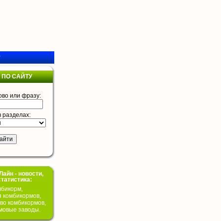
у
 ПО САЙТУ
ово или фразу:
в разделах:
айн - новости,
статистика:
бикорм,
я комбикормов,
во комбикормов,
мовые заводы.