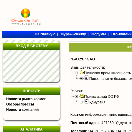
На главную
|
Фураж-Weekly
|
Форумы
|
Объявлени
ВХОД В СИСТЕМУ
Ка
"БАХУС" ЗАО
Виды деятельности:
Пищевая промышленность
Пиво, напитки безалког
НОВОСТИ
Регион:
Приволжский ФО РФ
Новости рынка кормов
Удмуртия
Обзоры прессы
Новости компаний
Краткая информация
:
вино виногра
Почтовый адрес
:
427250, Удмуртска
АНАЛИТИКА
Телефон
:
(34130) 5-28-36, (34130) 5