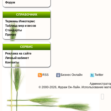
Форум
СПРАВОЧНИК
Термины Инкотермс
Таблица мер и весов
Стандарты
Прочее
СЕРВИС
Реклама на сайте
Личный кабинет
Контакты
RSS
Бизнес Онлайн
Twitter
Администрато
© 2000-2026,
Фураж Он-Лайн
. Использование мат