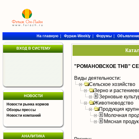
На главную
|
Фураж-Weekly
|
Форумы
|
Объявлени
ВХОД В СИСТЕМУ
Ката
"РОМАНОВСКОЕ ТНВ" С
Виды деятельности:
Сельское хозяйство
Зерно и растениев
НОВОСТИ
Зерновые культ
Животноводство
Новости рынка кормов
Продукция крупно
Обзоры прессы
Молочная прод
Новости компаний
Мясная продук
АНАЛИТИКА