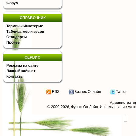
Форум
СПРАВОЧНИК
Термины Инкотермс
Таблица мер и весов
Стандарты
Прочее
СЕРВИС
Реклама на сайте
Личный кабинет
Контакты
RSS
Бизнес Онлайн
Twitter
Администрато
© 2000-2026,
Фураж Он-Лайн
. Использование мат