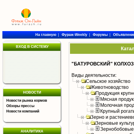
На главную
|
Фураж-Weekly
|
Форумы
|
Объявлени
ВХОД В СИСТЕМУ
Ката
"БАТУРОВСКИЙ" КОЛХОЗ
Виды деятельности:
Сельское хозяйство
Животноводство
НОВОСТИ
Продукция крупно
Мясная продук
Новости рынка кормов
Молочная прод
Обзоры прессы
Крупный рогат
Новости компаний
Зерно и растениев
Зерновые культ
Зернобобовые
АНАЛИТИКА