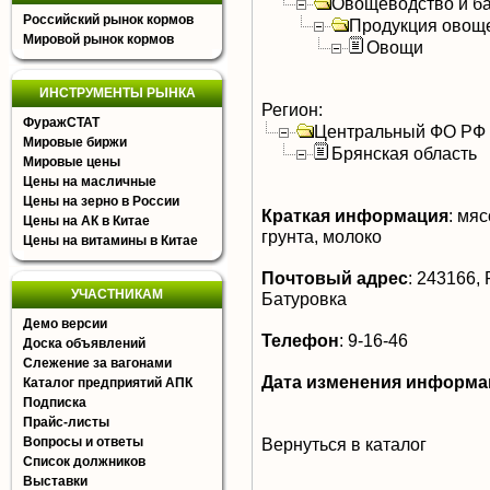
Овощеводство и б
Российский рынок кормов
Продукция овощ
Мировой рынок кормов
Овощи
ИНСТРУМЕНТЫ РЫНКА
Регион:
ФуражСТАТ
Центральный ФО РФ
Мировые биржи
Брянская область
Мировые цены
Цены на масличные
Цены на зерно в России
Краткая информация
:
мясо
Цены на АК в Китае
грунта, молоко
Цены на витамины в Китае
Почтовый адрес
:
243166, Р
УЧАСТНИКАМ
Батуровка
Демо версии
Телефон
:
9-16-46
Доска объявлений
Слежение за вагонами
Дата изменения информа
Каталог предприятий АПК
Подписка
Прайс-листы
Вопросы и ответы
Вернуться в каталог
Список должников
Выставки