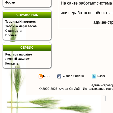
Форум
На сайте работает система
или неработоспособность с
СПРАВОЧНИК
Термины Инкотермс
aдминистр
Таблица мер и весов
Стандарты
Прочее
СЕРВИС
Реклама на сайте
Личный кабинет
Контакты
RSS
Бизнес Онлайн
Twitter
Администрато
© 2000-2026,
Фураж Он-Лайн
. Использование мат