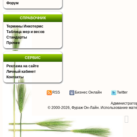
Форум
СПРАВОЧНИК
Термины Инкотермс
Таблица мер и весов
Стандарты
Прочее
СЕРВИС
Реклама на сайте
Личный кабинет
Контакты
RSS
Бизнес Онлайн
Twitter
Администрато
© 2000-2026,
Фураж Он-Лайн
. Использование мат