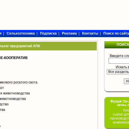
я
|
Сельхозтехника
|
Подписка
|
Реклама
|
Контакты
|
Поиск по сайт
ПОИСК
талог предприятий АПК
Введите сл
Е-КООПЕРАТИВ
Искать 
мелкого рогатого скота
кот
я животноводства
животноводства
Фураж Он-Л
дство
цены, 
тва
Ком
сырье дл
производст
комбикор
о