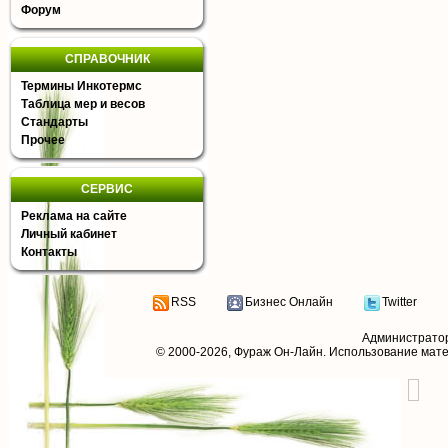
Форум
СПРАВОЧНИК
Термины Инкотермс
Таблица мер и весов
Стандарты
Прочее
СЕРВИС
Реклама на сайте
Личный кабинет
Контакты
RSS
Бизнес Онлайн
Twitter
Администрато
© 2000-2026,
Фураж Он-Лайн
. Использование мат