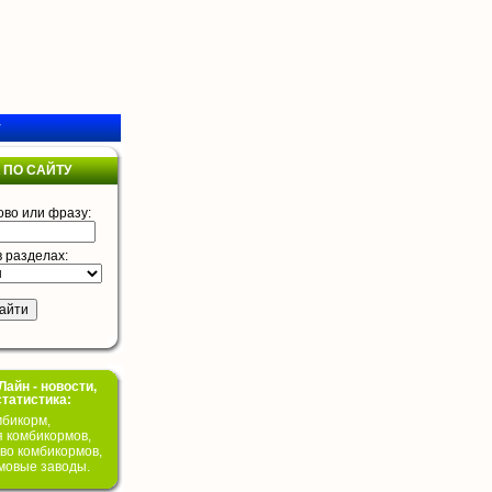
у
 ПО САЙТУ
ово или фразу:
в разделах:
айн - новости,
статистика:
бикорм,
я комбикормов,
во комбикормов,
мовые заводы.