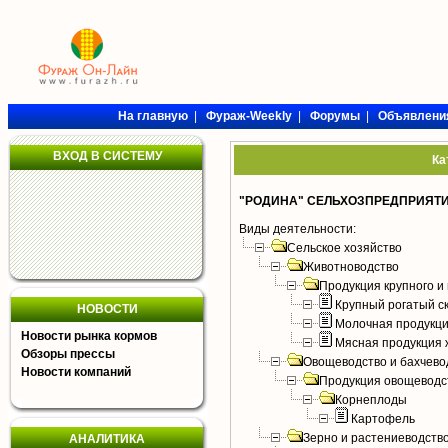
На главную
|
Фураж-Weekly
|
Форумы
|
Объявлени
ВХОД В СИСТЕМУ
Ка
"РОДИНА" СЕЛЬХОЗПРЕДПРИЯТИ
Виды деятельности:
Сельское хозяйство
Животноводство
Продукция крупного и 
Крупный рогатый с
НОВОСТИ
Молочная продукци
Новости рынка кормов
Мясная продукция 
Обзоры прессы
Овощеводство и бахчево
Новости компаний
Продукция овощеводс
Корнеплоды
Картофель
Зерно и растениеводств
АНАЛИТИКА