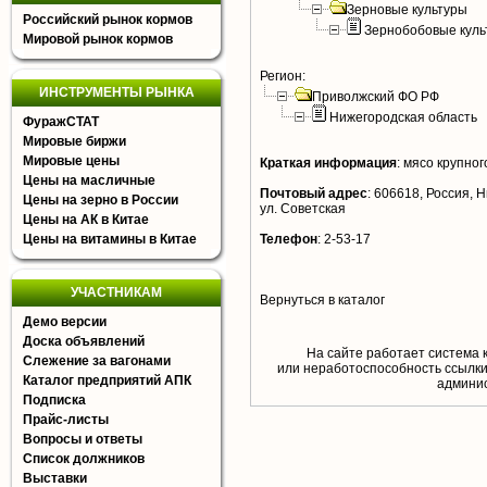
Зерновые культуры
Российский рынок кормов
Зернобобовые куль
Мировой рынок кормов
Регион:
ИНСТРУМЕНТЫ РЫНКА
Приволжский ФО РФ
Нижегородская область
ФуражСТАТ
Мировые биржи
Мировые цены
Краткая информация
:
мясо крупного
Цены на масличные
Почтовый адрес
:
606618, Россия, Н
Цены на зерно в России
ул. Советская
Цены на АК в Китае
Цены на витамины в Китае
Телефон
:
2-53-17
УЧАСТНИКАМ
Вернуться в каталог
Демо версии
Доска объявлений
На сайте работает система 
Слежение за вагонами
или неработоспособность ссылки,
Каталог предприятий АПК
aдминис
Подписка
Прайс-листы
Вопросы и ответы
Список должников
Выставки