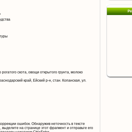
я
Ре
о
одства
туры
 рогатого скота, овощи открытого грунта, молоко
аснодарский край, Ейский р-н, стан. Копанская, ул.
коррекции ошибок. Обнаружив неточность в тексте
 выделите на странице этот фрагмент и отправьте его