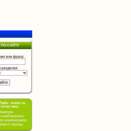
у
 ПО САЙТУ
ово или фразу:
в разделах:
айн - новости,
статистика:
бикорм,
я комбикормов,
во комбикормов,
мовые заводы.