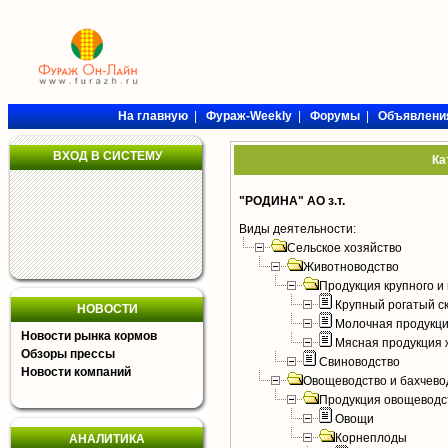
На главную
|
Фураж-Weekly
|
Форумы
|
Объявлени
ВХОД В СИСТЕМУ
Ка
"РОДИНА" АО з.т.
Виды деятельности:
Сельское хозяйство
Животноводство
Продукция крупного и 
Крупный рогатый с
НОВОСТИ
Молочная продукци
Новости рынка кормов
Мясная продукция 
Обзоры прессы
Свиноводство
Новости компаний
Овощеводство и бахчево
Продукция овощеводс
Овощи
Корнеплоды
АНАЛИТИКА