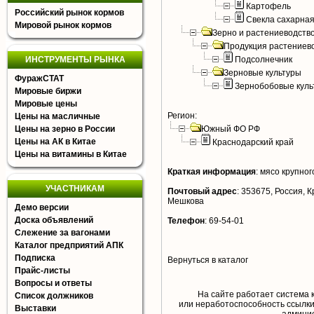
Картофель
Российский рынок кормов
Свекла сахарна
Мировой рынок кормов
Зерно и растениеводств
Продукция растениев
ИНСТРУМЕНТЫ РЫНКА
Подсолнечник
Зерновые культуры
ФуражСТАТ
Зернобобовые куль
Мировые биржи
Мировые цены
Регион:
Цены на масличные
Цены на зерно в России
Южный ФО РФ
Цены на АК в Китае
Краснодарский край
Цены на витамины в Китае
Краткая информация
:
мясо крупного
УЧАСТНИКАМ
Почтовый адрес
:
353675, Россия, Кр
Мешкова
Демо версии
Доска объявлений
Телефон
:
69-54-01
Слежение за вагонами
Каталог предприятий АПК
Подписка
Вернуться в каталог
Прайс-листы
Вопросы и ответы
На сайте работает система 
Список должников
или неработоспособность ссылки,
Выставки