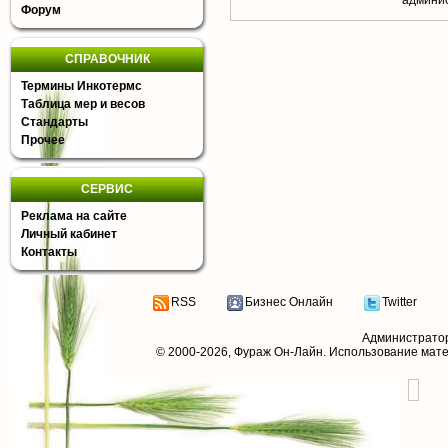
aдминис
Форум
СПРАВОЧНИК
Термины Инкотермс
Таблица мер и весов
Стандарты
Прочее
СЕРВИС
Реклама на сайте
Личный кабинет
Контакты
RSS
Бизнес Онлайн
Twitter
Администрато
© 2000-2026,
Фураж Он-Лайн
. Использование мат