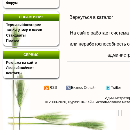
Форум
Вернуться в каталог
СПРАВОЧНИК
Термины Инкотермс
Таблица мер и весов
На сайте работает система
Стандарты
Прочее
или неработоспособность с
aдминистр
СЕРВИС
Реклама на сайте
Личный кабинет
Контакты
RSS
Бизнес Онлайн
Twitter
Администрато
© 2000-2026,
Фураж Он-Лайн
. Использование мат