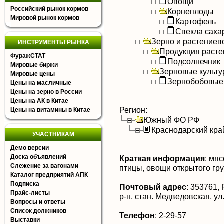
Овощи
Российский рынок кормов
Корнеплоды
Мировой рынок кормов
Картофель
Свекла саха
Зерно и растениев
ИНСТРУМЕНТЫ РЫНКА
Продукция расте
ФуражСТАТ
Подсолнечник
Мировые биржи
Зерновые культ
Мировые цены
Зернобобовые
Цены на масличные
Цены на зерно в России
Цены на АК в Китае
Регион:
Цены на витамины в Китае
Южный ФО РФ
Краснодарский кра
УЧАСТНИКАМ
Демо версии
Доска объявлений
Краткая информация
:
мясо
Слежение за вагонами
птицы, овощи открытого гру
Каталог предприятий АПК
Подписка
Почтовый адрес
:
353761, 
Прайс-листы
р-н, стан. Медведовская, ул
Вопросы и ответы
Список должников
Телефон
:
2-29-57
Выставки