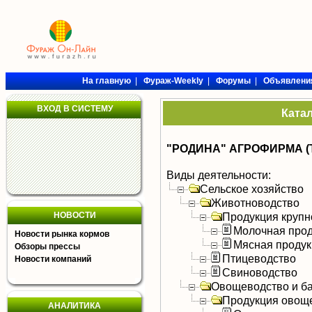
На главную
|
Фураж-Weekly
|
Форумы
|
Объявлени
ВХОД В СИСТЕМУ
Ката
"РОДИНА" АГРОФИРМА (
Виды деятельности:
Сельское хозяйство
Животноводство
НОВОСТИ
Продукция крупно
Молочная прод
Новости рынка кормов
Мясная продук
Обзоры прессы
Птицеводство
Новости компаний
Свиноводство
Овощеводство и б
Продукция овощ
АНАЛИТИКА