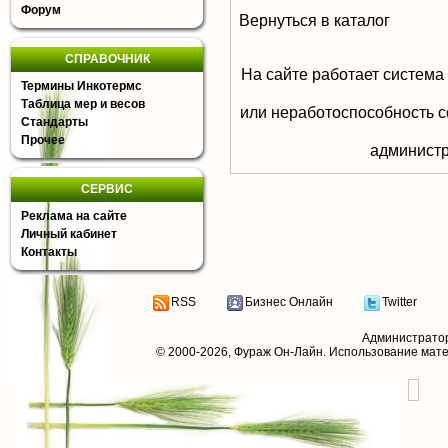
Форум
Вернуться в каталог
СПРАВОЧНИК
На сайте работает система
Термины Инкотермс
Таблица мер и весов
или неработоспособность с
Стандарты
Прочее
aдминистр
СЕРВИС
Реклама на сайте
Личный кабинет
Контакты
RSS
Бизнес Онлайн
Twitter
Администрато
© 2000-2026,
Фураж Он-Лайн
. Использование мат