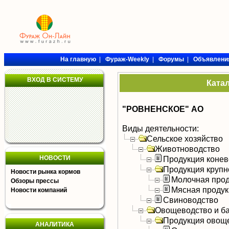
На главную
|
Фураж-Weekly
|
Форумы
|
Объявлени
ВХОД В СИСТЕМУ
Ката
"РОВНЕНСКОЕ" АО
Виды деятельности:
Сельское хозяйство
Животноводство
НОВОСТИ
Продукция конев
Продукция крупно
Новости рынка кормов
Молочная прод
Обзоры прессы
Мясная продук
Новости компаний
Свиноводство
Овощеводство и б
Продукция овощ
АНАЛИТИКА