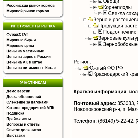
Овощи
Российский рынок кормов
Корнеплоды
Мировой рынок кормов
Свекла саха
Зерно и растениев
Продукция расте
ИНСТРУМЕНТЫ РЫНКА
Подсолнечник
ФуражСТАТ
Зерновые культ
Мировые биржи
Зернобобовые
Мировые цены
Цены на масличные
Цены на зерно в России
Регион:
Цены на АК в Китае
Южный ФО РФ
Цены на витамины в Китае
Краснодарский кра
УЧАСТНИКАМ
Краткая информация
:
мол
Демо версии
Доска объявлений
Слежение за вагонами
Почтовый адрес
:
353033, 
Каталог предприятий АПК
Новопокровский р-н, п. Ма
Подписка
Прайс-листы
Телефон
:
(86149) 5-22-42, (
Вопросы и ответы
Список должников
Выставки