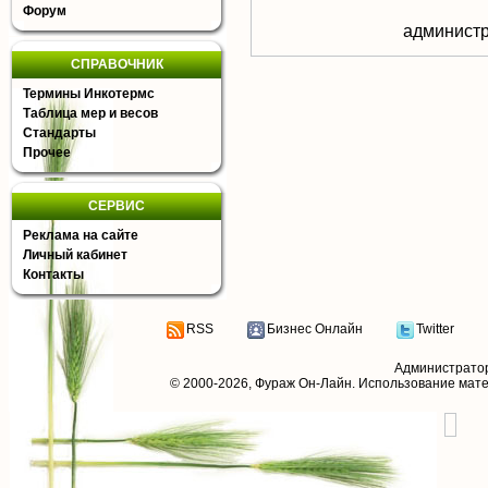
Форум
aдминистр
СПРАВОЧНИК
Термины Инкотермс
Таблица мер и весов
Стандарты
Прочее
СЕРВИС
Реклама на сайте
Личный кабинет
Контакты
RSS
Бизнес Онлайн
Twitter
Администрато
© 2000-2026,
Фураж Он-Лайн
. Использование мат