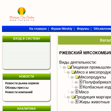
На главную
|
Фураж-Weekly
|
Форумы
|
Объявлени
ВХОД В СИСТЕМУ
Ката
РЖЕВСКИЙ МЯСОКОМБИН
Виды деятельности:
Пищевая промышлен
Мясо и мясопроду
НОВОСТИ
Мясопродукты
Полуфабрикат
Новости рынка кормов
Колбасные изд
Обзоры прессы
Мясо
Новости компаний
Продукция маргар
Жиры животные
АНАЛИТИКА