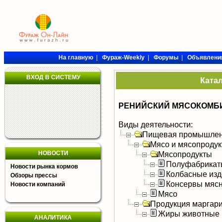
На главную
|
Фураж-Weekly
|
Форумы
|
Объявлени
ВХОД В СИСТЕМУ
Ката
РЕНИЙСКИЙ МЯСОКОМБИ
Виды деятельности:
Пищевая промышлен
Мясо и мясопроду
НОВОСТИ
Мясопродукты
Полуфабрикат
Новости рынка кормов
Колбасные изд
Обзоры прессы
Консервы мяс
Новости компаний
Мясо
Продукция маргар
Жиры животные
АНАЛИТИКА