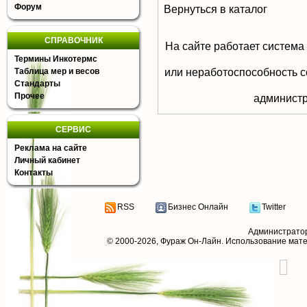
Форум
Вернуться в каталог
СПРАВОЧНИК
На сайте работает система
Термины Инкотермс
или неработоспособность с
Таблица мер и весов
Стандарты
Прочее
aдминистр
СЕРВИС
Реклама на сайте
Личный кабинет
Контакты
RSS
Бизнес Онлайн
Twitter
Администрато
© 2000-2026,
Фураж Он-Лайн
. Использование мат