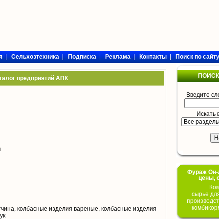
я
|
Сельхозтехника
|
Подписка
|
Реклама
|
Контакты
|
Поиск по сайт
ПОИСК
талог предприятий АПК
Введите сл
Искать 
я
Фураж Он-Л
цены, 
Ком
сырье дл
производст
комбикор
тчина, колбасные изделия вареные, колбасные изделия
ук