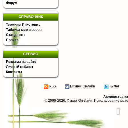
Форум
СПРАВОЧНИК
Термины Инкотермс
Таблица мер и весов
Стандарты
Прочее
СЕРВИС
Реклама на сайте
Личный кабинет
Контакты
RSS
Бизнес Онлайн
Twitter
Администрато
© 2000-2026,
Фураж Он-Лайн
. Использование мат