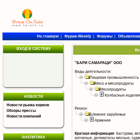
На главную
|
Фураж-Weekly
|
Форумы
|
Объявлени
ВХОД В СИСТЕМУ
Ка
"БАРИ САМАРАЦИ" ООО
Виды деятельности:
Пищевая промышленность
Мясо и мясопродукты
Мясопродукты
Колбасные издели
НОВОСТИ
Новости рынка кормов
Регион:
Обзоры прессы
Ближнее зарубежье
Новости компаний
Армения
Краткая информация
:
бастурма, ве
АНАЛИТИКА
копченые, деликатесы мясные, судж