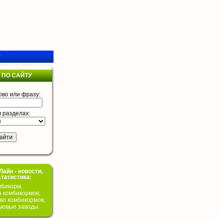
у
 ПО САЙТУ
ово или фразу:
в разделах:
айн - новости,
статистика:
бикорм,
я комбикормов,
во комбикормов,
мовые заводы.