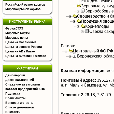
Подсолнечник
Российский рынок кормов
Зерновые культ
Мировой рынок кормов
Зернобобовые
Овощеводство и б
Продукция овощ
ИНСТРУМЕНТЫ РЫНКА
Корнеплоды
ФуражСТАТ
Свекла саха
Мировые биржи
Мировые цены
Цены на масличные
Регион:
Цены на зерно в России
Центральный ФО РФ
Цены на АК в Китае
Воронежская облас
Цены на витамины в Китае
УЧАСТНИКАМ
Краткая информация
:
мясо
Демо версии
Почтовый адрес
:
396127, 
Доска объявлений
Слежение за вагонами
н, п. Малый Самовец, ул. 
Каталог предприятий АПК
Подписка
Телефон
:
2-26-18, 7-31-79
Прайс-листы
Вопросы и ответы
Список должников
Выставки