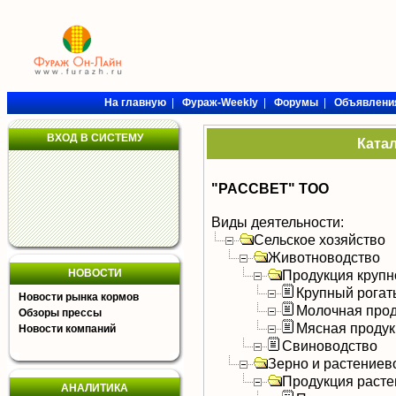
На главную
|
Фураж-Weekly
|
Форумы
|
Объявлени
ВХОД В СИСТЕМУ
Ката
"РАССВЕТ" ТОО
Виды деятельности:
Сельское хозяйство
Животноводство
НОВОСТИ
Продукция крупно
Крупный рогат
Новости рынка кормов
Молочная прод
Обзоры прессы
Мясная продук
Новости компаний
Свиноводство
Зерно и растениев
Продукция расте
АНАЛИТИКА