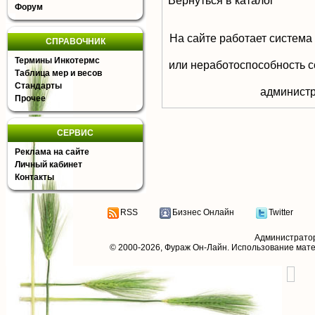
Вернуться в каталог
Форум
На сайте работает система
СПРАВОЧНИК
Термины Инкотермс
или неработоспособность с
Таблица мер и весов
Стандарты
aдминистр
Прочее
СЕРВИС
Реклама на сайте
Личный кабинет
Контакты
RSS
Бизнес Онлайн
Twitter
Администрато
© 2000-2026,
Фураж Он-Лайн
. Использование мат