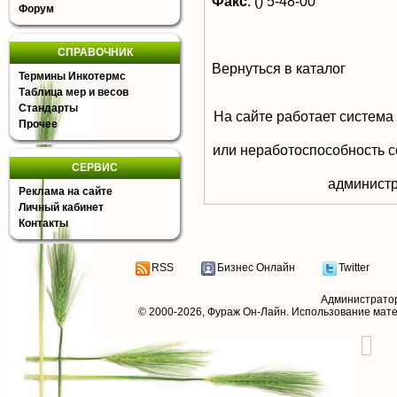
Факс
:
() 5-48-00
Форум
СПРАВОЧНИК
Вернуться в каталог
Термины Инкотермс
Таблица мер и весов
Стандарты
На сайте работает система
Прочее
или неработоспособность с
СЕРВИС
aдминистр
Реклама на сайте
Личный кабинет
Контакты
RSS
Бизнес Онлайн
Twitter
Администрато
© 2000-2026,
Фураж Он-Лайн
. Использование мат