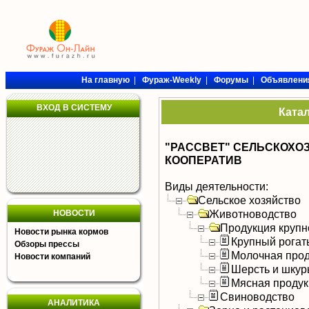
На главную
|
Фураж-Weekly
|
Форумы
|
Объявлени
ВХОД В СИСТЕМУ
Ката
"РАССВЕТ" СЕЛЬСКОХ
КООПЕРАТИВ
Виды деятельности:
Сельское хозяйство
Животноводство
НОВОСТИ
Продукция крупно
Новости рынка кормов
Крупный рогат
Обзоры прессы
Молочная прод
Новости компаний
Шерсть и шку
Мясная продук
Свиноводство
АНАЛИТИКА