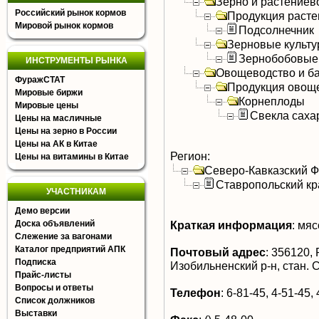
Зерно и растениев
Российский рынок кормов
Продукция расте
Мировой рынок кормов
Подсолнечник
Зерновые культ
Зернобобовые
ИНСТРУМЕНТЫ РЫНКА
Овощеводство и б
ФуражСТАТ
Продукция овощ
Мировые биржи
Корнеплоды
Мировые цены
Свекла саха
Цены на масличные
Цены на зерно в России
Цены на АК в Китае
Регион:
Цены на витамины в Китае
Северо-Кавказский 
Ставропольский кр
УЧАСТНИКАМ
Демо версии
Доска объявлений
Краткая информация
:
мясо
Слежение за вагонами
Каталог предприятий АПК
Почтовый адрес
:
356120, 
Подписка
Изобильненский р-н, стан. 
Прайс-листы
Вопросы и ответы
Телефон
:
6-81-45, 4-51-45, 
Список должников
Выставки