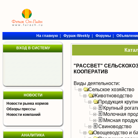
На главную
|
Фураж-Weekly
|
Форумы
|
Объявлени
ВХОД В СИСТЕМУ
Ката
"РАССВЕТ" СЕЛЬСКОХ
КООПЕРАТИВ
Виды деятельности:
Сельское хозяйство
Животноводство
НОВОСТИ
Продукция крупно
Новости рынка кормов
Крупный рогат
Обзоры прессы
Молочная прод
Новости компаний
Мясная продук
Свиноводство
Овощеводство и б
АНАЛИТИКА