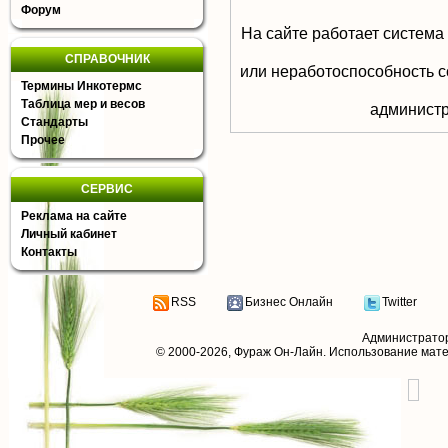
Форум
На сайте работает система
СПРАВОЧНИК
или неработоспособность с
Термины Инкотермс
Таблица мер и весов
aдминистр
Стандарты
Прочее
СЕРВИС
Реклама на сайте
Личный кабинет
Контакты
RSS
Бизнес Онлайн
Twitter
Администрато
© 2000-2026,
Фураж Он-Лайн
. Использование мат