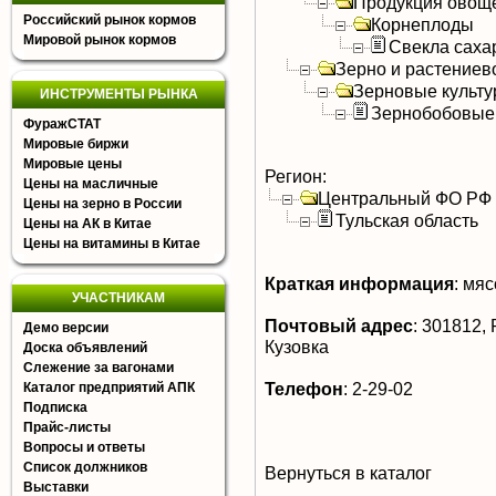
Продукция овощ
Российский рынок кормов
Корнеплоды
Мировой рынок кормов
Свекла саха
Зерно и растениев
Зерновые культ
ИНСТРУМЕНТЫ РЫНКА
Зернобобовые
ФуражСТАТ
Мировые биржи
Мировые цены
Регион:
Цены на масличные
Центральный ФО РФ
Цены на зерно в России
Тульская область
Цены на АК в Китае
Цены на витамины в Китае
Краткая информация
:
мясо
УЧАСТНИКАМ
Почтовый адрес
:
301812, Р
Демо версии
Кузовка
Доска объявлений
Слежение за вагонами
Телефон
:
2-29-02
Каталог предприятий АПК
Подписка
Прайс-листы
Вопросы и ответы
Список должников
Вернуться в каталог
Выставки