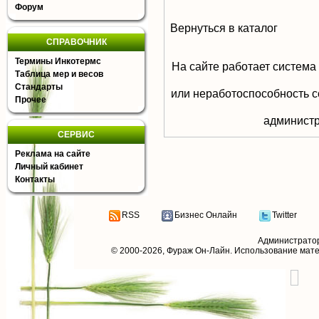
Форум
Вернуться в каталог
СПРАВОЧНИК
Термины Инкотермс
На сайте работает система
Таблица мер и весов
Стандарты
или неработоспособность с
Прочее
aдминистр
СЕРВИС
Реклама на сайте
Личный кабинет
Контакты
RSS
Бизнес Онлайн
Twitter
Администрато
© 2000-2026,
Фураж Он-Лайн
. Использование мат