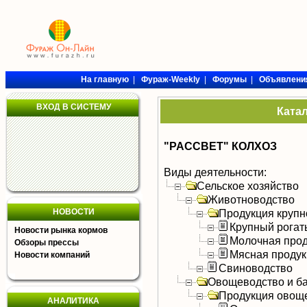
На главную
|
Фураж-Weekly
|
Форумы
|
Объявлени
ВХОД В СИСТЕМУ
Ката
"РАССВЕТ" КОЛХОЗ
Виды деятельности:
Сельское хозяйство
Животноводство
НОВОСТИ
Продукция крупно
Крупный рогат
Новости рынка кормов
Молочная прод
Обзоры прессы
Мясная продук
Новости компаний
Свиноводство
Овощеводство и б
Продукция овощ
АНАЛИТИКА