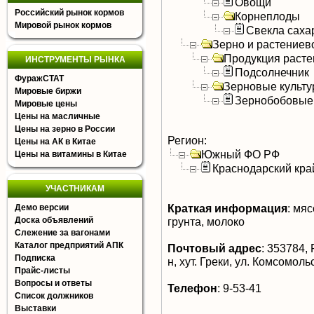
Овощи
Российский рынок кормов
Корнеплоды
Мировой рынок кормов
Свекла саха
Зерно и растениев
Продукция расте
ИНСТРУМЕНТЫ РЫНКА
Подсолнечник
ФуражСТАТ
Зерновые культ
Мировые биржи
Зернобобовые
Мировые цены
Цены на масличные
Цены на зерно в России
Регион:
Цены на АК в Китае
Южный ФО РФ
Цены на витамины в Китае
Краснодарский кра
УЧАСТНИКАМ
Краткая информация
:
мясо
Демо версии
Доска объявлений
грунта, молоко
Слежение за вагонами
Каталог предприятий АПК
Почтовый адрес
:
353784, 
Подписка
н, хут. Греки, ул. Комсомоль
Прайс-листы
Вопросы и ответы
Телефон
:
9-53-41
Список должников
Выставки