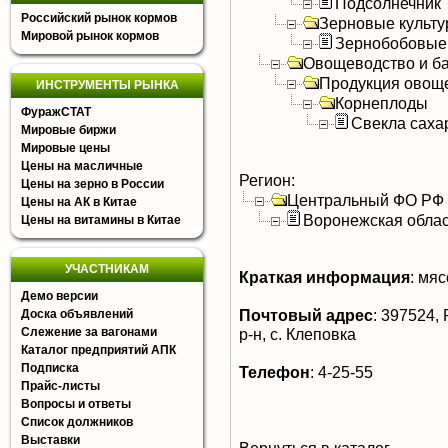
Подсолнечник
Российский рынок кормов
Зерновые культ
Мировой рынок кормов
Зернобобовые
Овощеводство и б
Продукция овощ
ИНСТРУМЕНТЫ РЫНКА
Корнеплоды
ФуражСТАТ
Свекла саха
Мировые биржи
Мировые цены
Цены на масличные
Регион:
Цены на зерно в России
Центральный ФО РФ
Цены на АК в Китае
Воронежская облас
Цены на витамины в Китае
УЧАСТНИКАМ
Краткая информация
:
мясо
Демо версии
Почтовый адрес
:
397524, 
Доска объявлений
Слежение за вагонами
р-н, с. Клеповка
Каталог предприятий АПК
Подписка
Телефон
:
4-25-55
Прайс-листы
Вопросы и ответы
Список должников
Выставки