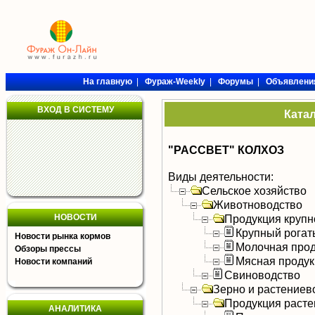
На главную
|
Фураж-Weekly
|
Форумы
|
Объявлени
ВХОД В СИСТЕМУ
Ката
"РАССВЕТ" КОЛХОЗ
Виды деятельности:
Сельское хозяйство
Животноводство
НОВОСТИ
Продукция крупно
Крупный рогат
Новости рынка кормов
Молочная прод
Обзоры прессы
Мясная продук
Новости компаний
Свиноводство
Зерно и растениев
Продукция расте
АНАЛИТИКА