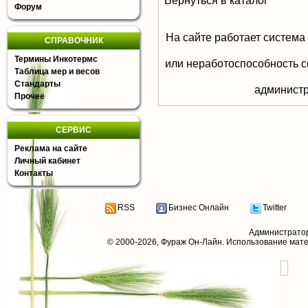
Вернуться в каталог
Форум
На сайте работает система
СПРАВОЧНИК
Термины Инкотермс
или неработоспособность с
Таблица мер и весов
Стандарты
aдминистр
Прочее
СЕРВИС
Реклама на сайте
Личный кабинет
Контакты
RSS
Бизнес Онлайн
Twitter
Администрато
© 2000-2026,
Фураж Он-Лайн
. Использование мат