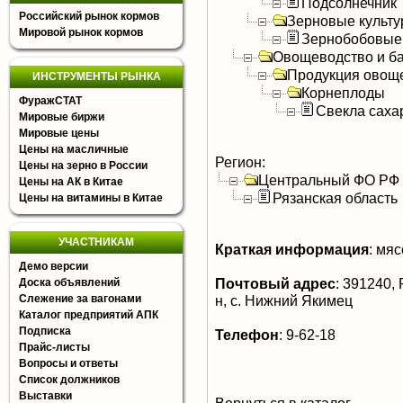
Подсолнечник
Российский рынок кормов
Зерновые культ
Мировой рынок кормов
Зернобобовые
Овощеводство и б
Продукция овощ
ИНСТРУМЕНТЫ РЫНКА
Корнеплоды
ФуражСТАТ
Свекла саха
Мировые биржи
Мировые цены
Цены на масличные
Регион:
Цены на зерно в России
Центральный ФО РФ
Цены на АК в Китае
Рязанская область
Цены на витамины в Китае
УЧАСТНИКАМ
Краткая информация
:
мясо
Демо версии
Почтовый адрес
:
391240, 
Доска объявлений
Слежение за вагонами
н, с. Нижний Якимец
Каталог предприятий АПК
Подписка
Телефон
:
9-62-18
Прайс-листы
Вопросы и ответы
Список должников
Выставки