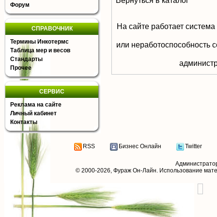
Вернуться в каталог
Форум
На сайте работает система
СПРАВОЧНИК
Термины Инкотермс
или неработоспособность с
Таблица мер и весов
Стандарты
aдминистр
Прочее
СЕРВИС
Реклама на сайте
Личный кабинет
Контакты
RSS
Бизнес Онлайн
Twitter
Администрато
© 2000-2026,
Фураж Он-Лайн
. Использование мат