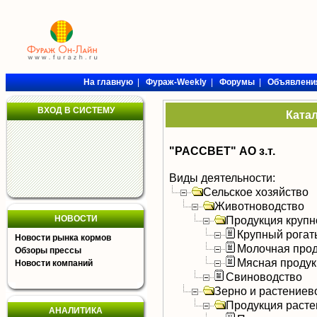
На главную
|
Фураж-Weekly
|
Форумы
|
Объявлени
ВХОД В СИСТЕМУ
Ката
"РАССВЕТ" АО з.т.
Виды деятельности:
Сельское хозяйство
Животноводство
НОВОСТИ
Продукция крупно
Крупный рогат
Новости рынка кормов
Молочная прод
Обзоры прессы
Мясная продук
Новости компаний
Свиноводство
Зерно и растениев
Продукция расте
АНАЛИТИКА