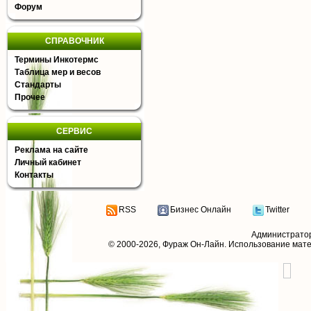
Форум
СПРАВОЧНИК
Термины Инкотермс
Таблица мер и весов
Стандарты
Прочее
СЕРВИС
Реклама на сайте
Личный кабинет
Контакты
RSS
Бизнес Онлайн
Twitter
Администрато
© 2000-2026,
Фураж Он-Лайн
. Использование мат