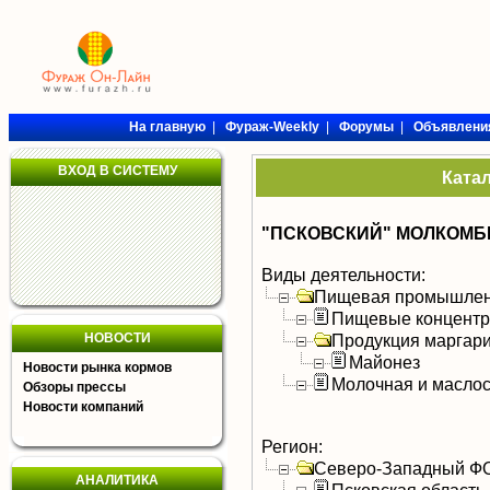
На главную
|
Фураж-Weekly
|
Форумы
|
Объявлени
ВХОД В СИСТЕМУ
Ката
"ПСКОВСКИЙ" МОЛКОМБИ
Виды деятельности:
Пищевая промышлен
Пищевые концентра
НОВОСТИ
Продукция маргар
Майонез
Новости рынка кормов
Молочная и масло
Обзоры прессы
Новости компаний
Регион:
Северо-Западный Ф
АНАЛИТИКА