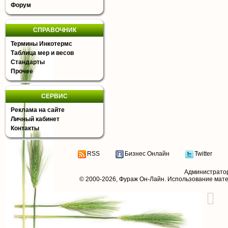
Форум
СПРАВОЧНИК
Термины Инкотермс
Таблица мер и весов
Стандарты
Прочее
СЕРВИС
Реклама на сайте
Личный кабинет
Контакты
RSS
Бизнес Онлайн
Twitter
Администрато
© 2000-2026,
Фураж Он-Лайн
. Использование мат