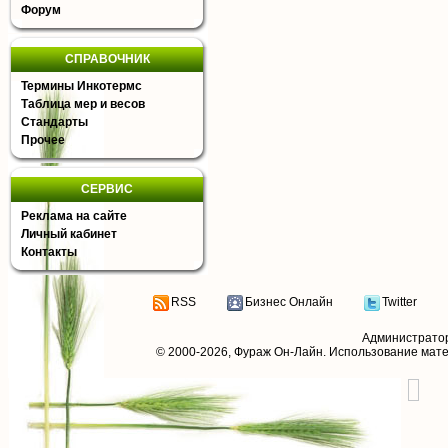
Форум
СПРАВОЧНИК
Термины Инкотермс
Таблица мер и весов
Стандарты
Прочее
СЕРВИС
Реклама на сайте
Личный кабинет
Контакты
RSS
Бизнес Онлайн
Twitter
Администрато
© 2000-2026,
Фураж Он-Лайн
. Использование мат