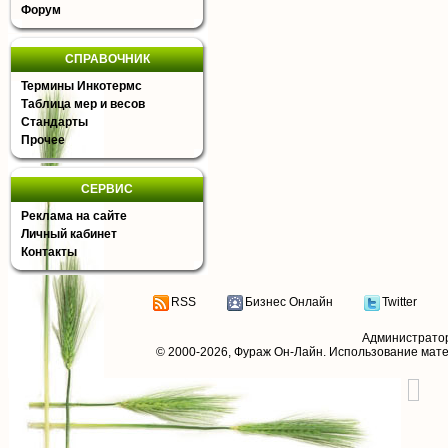
Форум
СПРАВОЧНИК
Термины Инкотермс
Таблица мер и весов
Стандарты
Прочее
СЕРВИС
Реклама на сайте
Личный кабинет
Контакты
RSS
Бизнес Онлайн
Twitter
Администрато
© 2000-2026,
Фураж Он-Лайн
. Использование мат