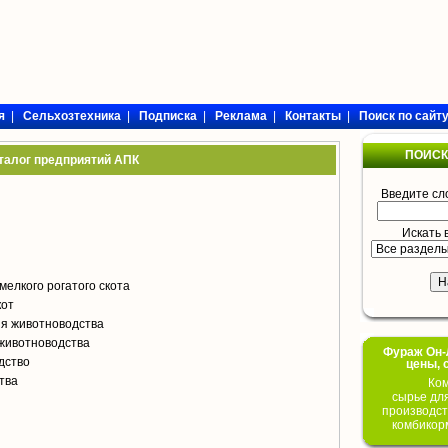
я
|
Сельхозтехника
|
Подписка
|
Реклама
|
Контакты
|
Поиск по сайт
ПОИСК
талог предприятий АПК
Введите сл
Искать 
мелкого рогатого скота
кот
я животноводства
животноводства
Фураж Он-Л
дство
цены, 
тва
Ком
сырье дл
производст
комбикор