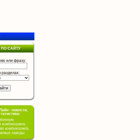
у
 ПО САЙТУ
ово или фразу:
в разделах:
айн - новости,
статистика:
бикорм,
я комбикормов,
во комбикормов,
мовые заводы.