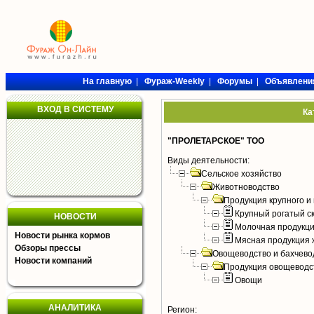
На главную
|
Фураж-Weekly
|
Форумы
|
Объявлени
ВХОД В СИСТЕМУ
Ка
"ПРОЛЕТАРСКОЕ" ТОО
Виды деятельности:
Сельское хозяйство
Животноводство
Продукция крупного и 
Крупный рогатый с
НОВОСТИ
Молочная продукци
Новости рынка кормов
Мясная продукция 
Обзоры прессы
Овощеводство и бахчево
Новости компаний
Продукция овощеводс
Овощи
АНАЛИТИКА
Регион: