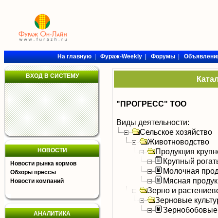
На главную
|
Фураж-Weekly
|
Форумы
|
Объявлени
ВХОД В СИСТЕМУ
Ката
"ПРОГРЕСС" ТОО
Виды деятельности:
Сельское хозяйство
Животноводство
НОВОСТИ
Продукция крупно
Крупный рогат
Новости рынка кормов
Молочная прод
Обзоры прессы
Мясная продук
Новости компаний
Зерно и растениев
Зерновые культ
Зернобобовые
АНАЛИТИКА