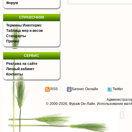
Форум
СПРАВОЧНИК
Термины Инкотермс
Таблица мер и весов
Стандарты
Прочее
СЕРВИС
Реклама на сайте
Личный кабинет
Контакты
RSS
Бизнес Онлайн
Twitter
Администрато
© 2000-2026,
Фураж Он-Лайн
. Использование мат