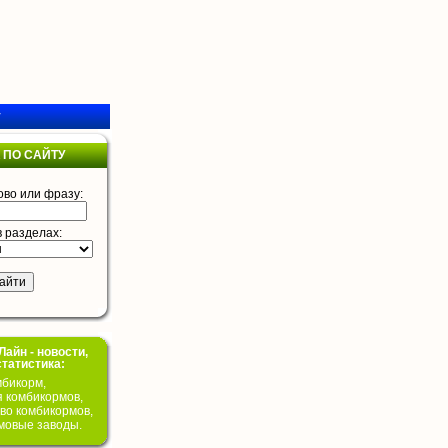
у
 ПО САЙТУ
ово или фразу:
в разделах:
айн - новости,
статистика:
бикорм,
я комбикормов,
во комбикормов,
мовые заводы.