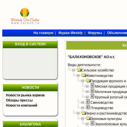
На главную
|
Фураж-Weekly
|
Форумы
|
Объявлени
ВХОД В СИСТЕМУ
Ка
"БАЛАХОНОВСКОЕ" АО о.т.
Виды деятельности:
Сельское хозяйство
Животноводство
Продукция крупного и 
Мясная продукция 
НОВОСТИ
Молочная продукци
Новости рынка кормов
Крупный рогатый с
Обзоры прессы
Свиноводство
Новости компаний
Птицеводство
Зерно и растениеводств
Зерновые культуры
Зернобобовые куль
АНАЛИТИКА