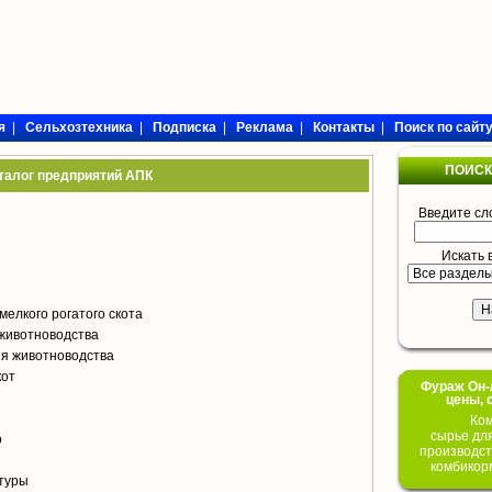
я
|
Сельхозтехника
|
Подписка
|
Реклама
|
Контакты
|
Поиск по сайт
ПОИСК
талог предприятий АПК
Введите сл
Искать 
мелкого рогатого скота
животноводства
я животноводства
кот
Фураж Он-Л
цены, 
Ком
сырье дл
о
производст
комбикор
туры