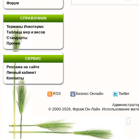
Форум
СПРАВОЧНИК
Термины Инкотермс
Таблица мер и весов
Стандарты
Прочее
СЕРВИС
Реклама на сайте
Личный кабинет
Контакты
RSS
Бизнес Онлайн
Twitter
Администрато
© 2000-2026,
Фураж Он-Лайн
. Использование мат