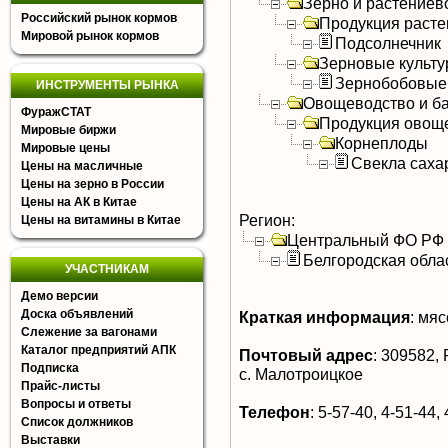
Зерно и растениев
Российский рынок кормов
Продукция расте
Мировой рынок кормов
Подсолнечник
Зерновые культ
Зернобобовые
ИНСТРУМЕНТЫ РЫНКА
Овощеводство и б
ФуражСТАТ
Продукция овощ
Мировые биржи
Корнеплоды
Мировые цены
Свекла саха
Цены на масличные
Цены на зерно в России
Цены на АК в Китае
Регион:
Цены на витамины в Китае
Центральный ФО РФ
Белгородская обла
УЧАСТНИКАМ
Демо версии
Доска объявлений
Краткая информация
:
мясо
Слежение за вагонами
Каталог предприятий АПК
Почтовый адрес
:
309582, Р
Подписка
с. Малотроицкое
Прайс-листы
Вопросы и ответы
Телефон
:
5-57-40, 4-51-44, 
Список должников
Выставки