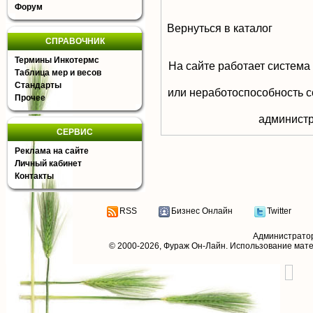
Форум
Вернуться в каталог
СПРАВОЧНИК
Термины Инкотермс
На сайте работает система
Таблица мер и весов
Стандарты
или неработоспособность с
Прочее
aдминистр
СЕРВИС
Реклама на сайте
Личный кабинет
Контакты
RSS
Бизнес Онлайн
Twitter
Администрато
© 2000-2026,
Фураж Он-Лайн
. Использование мат