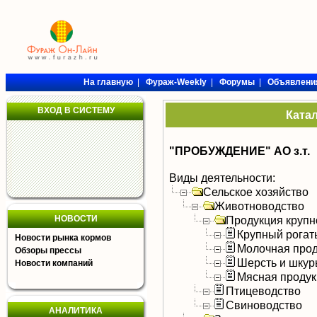
На главную
|
Фураж-Weekly
|
Форумы
|
Объявлени
ВХОД В СИСТЕМУ
Ката
"ПРОБУЖДЕНИЕ" АО з.т.
Виды деятельности:
Сельское хозяйство
Животноводство
НОВОСТИ
Продукция крупно
Крупный рогат
Новости рынка кормов
Молочная прод
Обзоры прессы
Шерсть и шку
Новости компаний
Мясная продук
Птицеводство
Свиноводство
АНАЛИТИКА