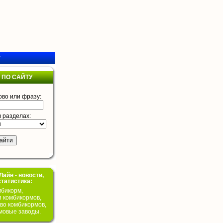
у
 ПО САЙТУ
ово или фразу:
в разделах:
айн - новости,
статистика:
бикорм,
я комбикормов,
во комбикормов,
мовые заводы.