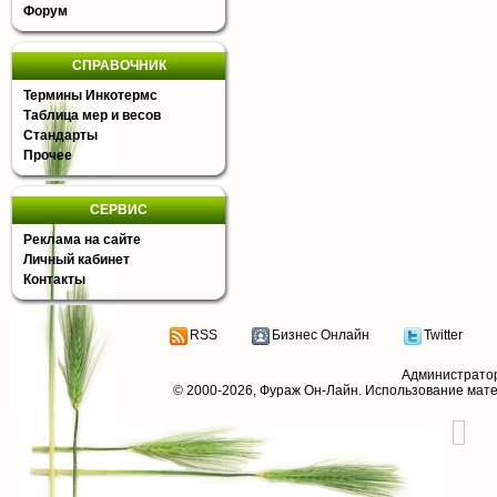
Форум
СПРАВОЧНИК
Термины Инкотермс
Таблица мер и весов
Стандарты
Прочее
СЕРВИС
Реклама на сайте
Личный кабинет
Контакты
RSS
Бизнес Онлайн
Twitter
Администрато
© 2000-2026,
Фураж Он-Лайн
. Использование мат