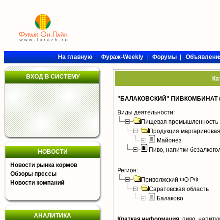
На главную
|
Фураж-Weekly
|
Форумы
|
Объявлени
ВХОД В СИСТЕМУ
Ка
"БАЛАКОВСКИЙ" ПИВКОМБИНАТ 
Виды деятельности:
Пищевая промышленность
Продукция маргариновая
Майонез
Пиво, напитки безалког
НОВОСТИ
Новости рынка кормов
Регион:
Обзоры прессы
Приволжский ФО РФ
Новости компаний
Саратовская область
Балаково
АНАЛИТИКА
Краткая информация
:
пиво, напитки