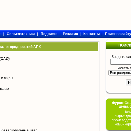
я
|
Сельхозтехника
|
Подписка
|
Реклама
|
Контакты
|
Поиск по сайт
ПОИСК
талог предприятий АПК
Введите сл
(ОАО)
Искать 
 и жиры
ольные
Фураж Он-Л
цены, 
Ком
сырье дл
производст
комбикор
 безалкогольные, квас