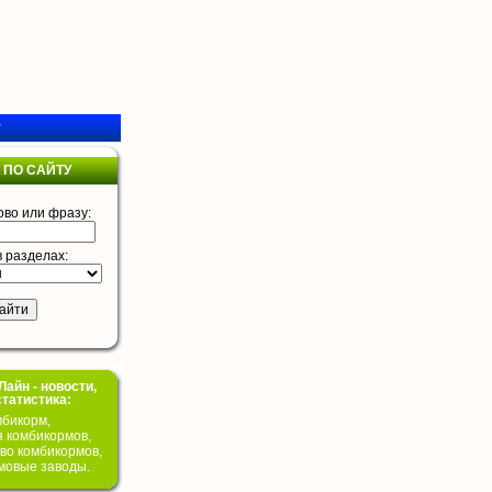
у
 ПО САЙТУ
ово или фразу:
в разделах:
айн - новости,
статистика:
бикорм,
я комбикормов,
во комбикормов,
мовые заводы.