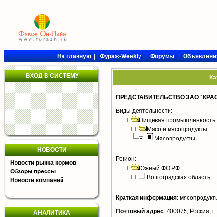
На главную
|
Фураж-Weekly
|
Форумы
|
Объявлени
ВХОД В СИСТЕМУ
Ка
ПРЕДСТАВИТЕЛЬСТВО ЗАО "КРА
Виды деятельности:
Пищевая промышленность
Мясо и мясопродукты
Мясопродукты
НОВОСТИ
Регион:
Новости рынка кормов
Южный ФО РФ
Обзоры прессы
Волгоградская область
Новости компаний
Краткая информация
:
мясопродукт
Почтовый адрес
:
400075, Россия, г.
АНАЛИТИКА