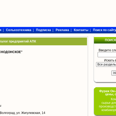
я
|
Сельхозтехника
|
Подписка
|
Реклама
|
Контакты
|
Поиск по сайт
ПОИСК
талог предприятий АПК
Введите сл
СНОДОНСКОЕ"
Искать 
Фураж Он-Л
цены, 
Ком
сырье дл
ы
производст
комбикор
 Волгоград, ул. Жигулевская, 14