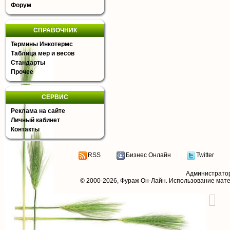
Форум
СПРАВОЧНИК
Термины Инкотермс
Таблица мер и весов
Стандарты
Прочее
СЕРВИС
Реклама на сайте
Личный кабинет
Контакты
RSS
Бизнес Онлайн
Twitter
Администрато
© 2000-2026,
Фураж Он-Лайн
. Использование мат