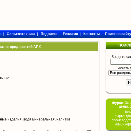
я
|
Сельхозтехника
|
Подписка
|
Реклама
|
Контакты
|
Поиск по сайт
ПОИСК
талог предприятий АПК
Введите сл
Искать 
ольные
Фураж Он-Л
цены, 
Ком
сырье дл
ные изделия, вода минеральная, напитки
производст
комбикор