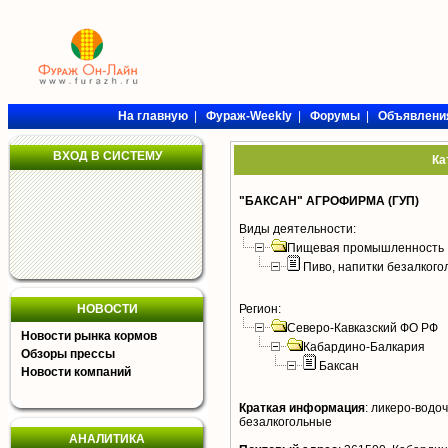
На главную
|
Фураж-Weekly
|
Форумы
|
Объявлени
ВХОД В СИСТЕМУ
Ка
"БАКСАН" АГРОФИРМА (ГУП)
Виды деятельности:
Пищевая промышленность
Пиво, напитки безалког
НОВОСТИ
Регион:
Северо-Кавказский ФО РФ
Новости рынка кормов
Кабардино-Балкария
Обзоры прессы
Баксан
Новости компаний
Краткая информация
:
ликеро-водоч
безалкогольные
АНАЛИТИКА