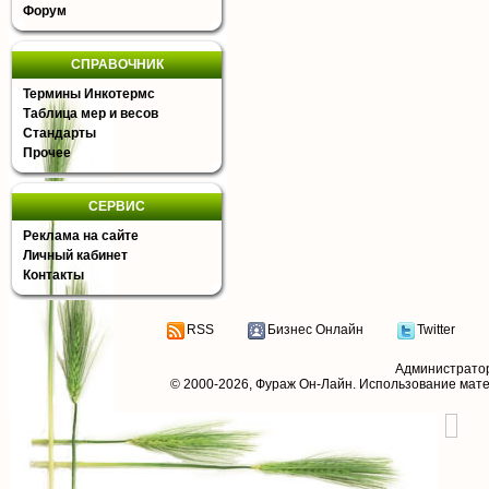
Форум
СПРАВОЧНИК
Термины Инкотермс
Таблица мер и весов
Стандарты
Прочее
СЕРВИС
Реклама на сайте
Личный кабинет
Контакты
RSS
Бизнес Онлайн
Twitter
Администрато
© 2000-2026,
Фураж Он-Лайн
. Использование мат