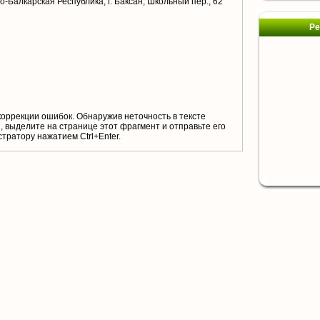
-Балкарская Республика, г. Баксан, Школьный пер., 62
Ре
коррекции ошибок. Обнаружив неточность в тексте
 выделите на странице этот фрагмент и отправьте его
тратору нажатием Ctrl+Enter.