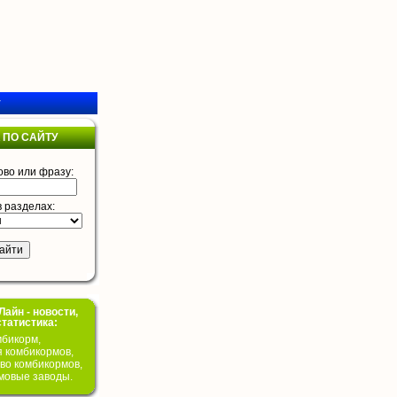
у
 ПО САЙТУ
ово или фразу:
в разделах:
айн - новости,
статистика:
бикорм,
я комбикормов,
во комбикормов,
мовые заводы.