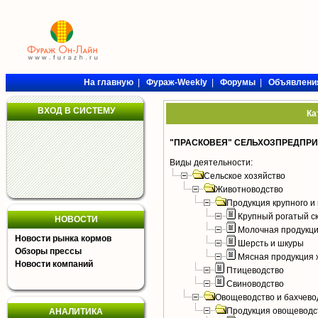
На главную
|
Фураж-Weekly
|
Форумы
|
Объявлени
ВХОД В СИСТЕМУ
Ка
"ПРАСКОВЕЯ" СЕЛЬХОЗПРЕДПРИ
Виды деятельности:
Сельское хозяйство
Животноводство
Продукция крупного и 
Крупный рогатый с
НОВОСТИ
Молочная продукци
Новости рынка кормов
Шерсть и шкуры
Обзоры прессы
Мясная продукция 
Новости компаний
Птицеводство
Свиноводство
Овощеводство и бахчево
Продукция овощеводс
АНАЛИТИКА