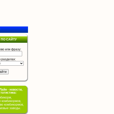
у
 ПО САЙТУ
ово или фразу:
в разделах:
айн - новости,
статистика:
бикорм,
я комбикормов,
во комбикормов,
мовые заводы.