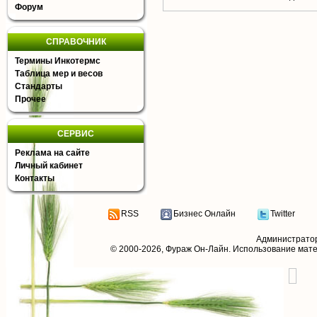
Форум
СПРАВОЧНИК
Термины Инкотермс
Таблица мер и весов
Стандарты
Прочее
СЕРВИС
Реклама на сайте
Личный кабинет
Контакты
RSS
Бизнес Онлайн
Twitter
Администрато
© 2000-2026,
Фураж Он-Лайн
. Использование мат