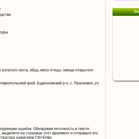
о
Ре
одства
туры
 рогатого скота, яйца, мясо птицы, овощи открытого
авропольский край, Буденновский р-н, с. Прасковея, ул.
коррекции ошибок. Обнаружив неточность в тексте
 выделите на странице этот фрагмент и отправьте его
тратору нажатием Ctrl+Enter.