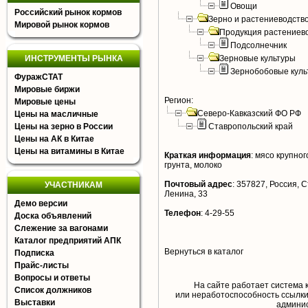
Овощи
Российский рынок кормов
Зерно и растениеводств
Мировой рынок кормов
Продукция растениев
Подсолнечник
ИНСТРУМЕНТЫ РЫНКА
Зерновые культуры
Зернобобовые куль
ФуражСТАТ
Мировые биржи
Регион:
Мировые цены
Северо-Кавказский ФО РФ
Цены на масличные
Цены на зерно в России
Ставропольский край
Цены на АК в Китае
Цены на витамины в Китае
Краткая информация
:
мясо крупного
грунта, молоко
Почтовый адрес
:
357827, Россия, Ст
УЧАСТНИКАМ
Ленина, 33
Демо версии
Телефон
:
4-29-55
Доска объявлений
Слежение за вагонами
Каталог предприятий АПК
Вернуться в каталог
Подписка
Прайс-листы
Вопросы и ответы
На сайте работает система 
Список должников
или неработоспособность ссылки,
Выставки
aдминис