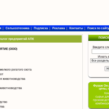
я
|
Сельхозтехника
|
Подписка
|
Реклама
|
Контакты
|
Поиск по сайт
ПОИСК
талог предприятий АПК
Введите сл
ЯТИЕ (ООО)
Искать 
мелкого рогатого скота
кот
я животноводства
Фураж Он-Л
животноводства
цены, 
Ком
сырье дл
производст
дство
комбикор
тва