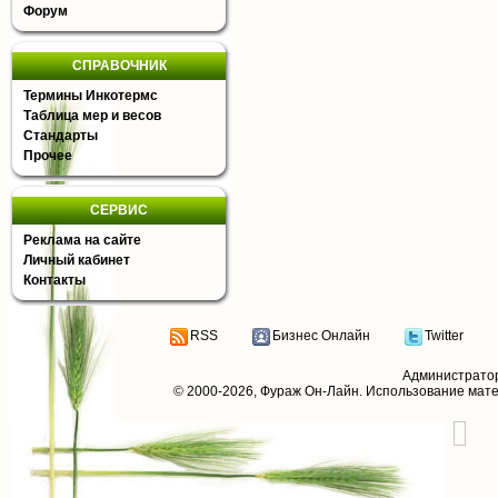
Форум
СПРАВОЧНИК
Термины Инкотермс
Таблица мер и весов
Стандарты
Прочее
СЕРВИС
Реклама на сайте
Личный кабинет
Контакты
RSS
Бизнес Онлайн
Twitter
Администрато
© 2000-2026,
Фураж Он-Лайн
. Использование мат