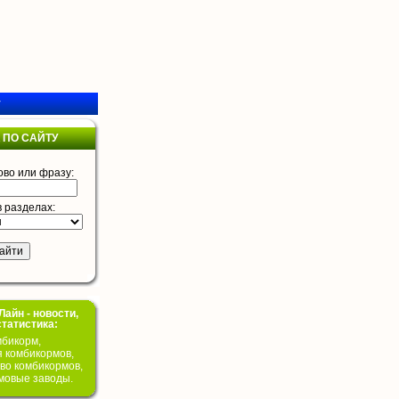
у
 ПО САЙТУ
ово или фразу:
в разделах:
айн - новости,
статистика:
бикорм,
я комбикормов,
во комбикормов,
мовые заводы.