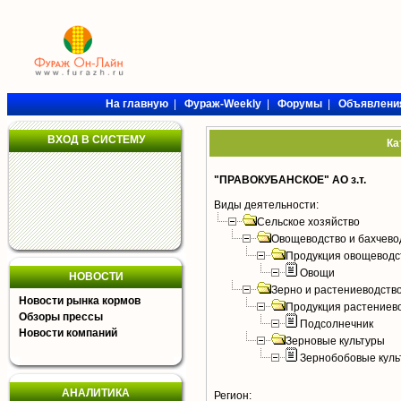
На главную
|
Фураж-Weekly
|
Форумы
|
Объявлени
ВХОД В СИСТЕМУ
Ка
"ПРАВОКУБАНСКОЕ" АО з.т.
Виды деятельности:
Сельское хозяйство
Овощеводство и бахчево
Продукция овощеводс
Овощи
НОВОСТИ
Зерно и растениеводств
Новости рынка кормов
Продукция растениев
Обзоры прессы
Подсолнечник
Новости компаний
Зерновые культуры
Зернобобовые куль
АНАЛИТИКА
Регион: