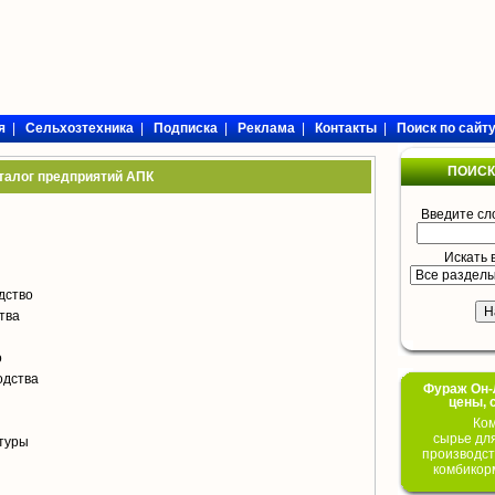
я
|
Сельхозтехника
|
Подписка
|
Реклама
|
Контакты
|
Поиск по сайт
ПОИСК
талог предприятий АПК
Введите сл
Искать 
дство
тва
о
одства
Фураж Он-Л
цены, 
Ком
сырье дл
туры
производст
комбикор