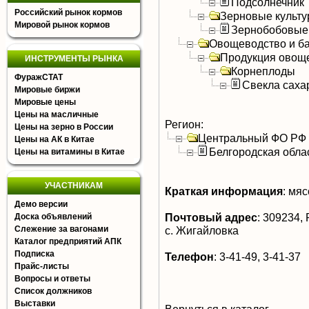
Подсолнечник
Российский рынок кормов
Зерновые культ
Мировой рынок кормов
Зернобобовые
Овощеводство и б
Продукция овощ
ИНСТРУМЕНТЫ РЫНКА
Корнеплоды
ФуражСТАТ
Свекла саха
Мировые биржи
Мировые цены
Цены на масличные
Регион:
Цены на зерно в России
Центральный ФО РФ
Цены на АК в Китае
Белгородская обла
Цены на витамины в Китае
УЧАСТНИКАМ
Краткая информация
:
мясо
Демо версии
Почтовый адрес
:
309234, Р
Доска объявлений
Слежение за вагонами
с. Жигайловка
Каталог предприятий АПК
Подписка
Телефон
:
3-41-49, 3-41-37
Прайс-листы
Вопросы и ответы
Список должников
Выставки