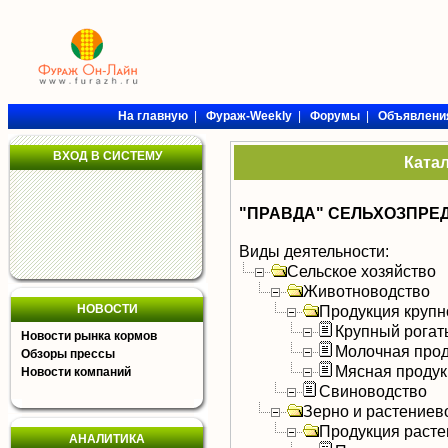
На главную
|
Фураж-Weekly
|
Форумы
|
Объявлени
ВХОД В СИСТЕМУ
Ката
"ПРАВДА" СЕЛЬХОЗПРЕ
Виды деятельности:
Сельское хозяйство
Животноводство
НОВОСТИ
Продукция крупно
Крупный рогат
Новости рынка кормов
Молочная прод
Обзоры прессы
Мясная продук
Новости компаний
Свиноводство
Зерно и растениев
Продукция расте
АНАЛИТИКА