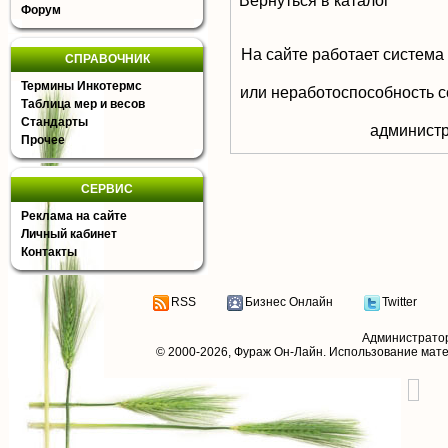
Вернуться в каталог
Форум
На сайте работает система
СПРАВОЧНИК
Термины Инкотермс
или неработоспособность с
Таблица мер и весов
Стандарты
aдминистр
Прочее
СЕРВИС
Реклама на сайте
Личный кабинет
Контакты
RSS
Бизнес Онлайн
Twitter
Администрато
© 2000-2026,
Фураж Он-Лайн
. Использование мат