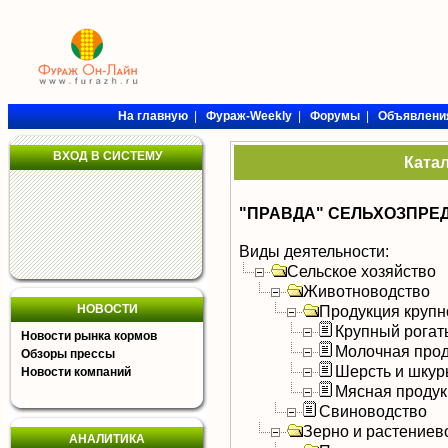
На главную
|
Фураж-Weekly
|
Форумы
|
Объявлени
ВХОД В СИСТЕМУ
Ката
"ПРАВДА" СЕЛЬХОЗПРЕ
Виды деятельности:
Сельское хозяйство
Животноводство
НОВОСТИ
Продукция крупно
Крупный рогат
Новости рынка кормов
Молочная прод
Обзоры прессы
Шерсть и шку
Новости компаний
Мясная продук
Свиноводство
Зерно и растениев
АНАЛИТИКА