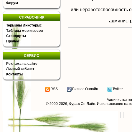
Форум
или неработоспособность с
СПРАВОЧНИК
aдминистр
Термины Инкотермс
Таблица мер и весов
Стандарты
Прочее
СЕРВИС
Реклама на сайте
Личный кабинет
Контакты
RSS
Бизнес Онлайн
Twitter
Администрато
© 2000-2026,
Фураж Он-Лайн
. Использование мат