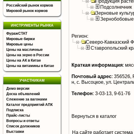
Продукция расте
Российский рынок кормов
Подсолнечник
Мировой рынок кормов
Зерновые культ
Зернобобовые
ИНСТРУМЕНТЫ РЫНКА
ФуражСТАТ
Регион:
Мировые биржи
Северо-Кавказский 
Мировые цены
Ставропольский кр
Цены на масличные
Цены на зерно в России
Цены на АК в Китае
Краткая информация
:
мясо
Цены на витамины в Китае
Почтовый адрес
:
356526, 
УЧАСТНИКАМ
н, с. Высоцкое, ул. Централ
Демо версии
Телефон
:
3-03-13, 9-61-76
Доска объявлений
Слежение за вагонами
Каталог предприятий АПК
Подписка
Прайс-листы
Вернуться в каталог
Вопросы и ответы
Список должников
Выставки
На сайте работает система