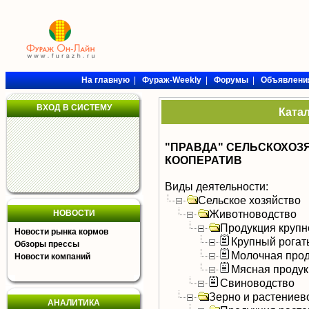
На главную
|
Фураж-Weekly
|
Форумы
|
Объявлени
ВХОД В СИСТЕМУ
Ката
"ПРАВДА" СЕЛЬСКОХО
КООПЕРАТИВ
Виды деятельности:
Сельское хозяйство
Животноводство
НОВОСТИ
Продукция крупно
Новости рынка кормов
Крупный рогат
Обзоры прессы
Молочная прод
Новости компаний
Мясная продук
Свиноводство
Зерно и растениев
АНАЛИТИКА