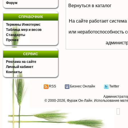
Форум
Вернуться в каталог
СПРАВОЧНИК
На сайте работает система
Термины Инкотермс
Таблица мер и весов
или неработоспособность с
Стандарты
Прочее
aдминистр
СЕРВИС
Реклама на сайте
Личный кабинет
Контакты
RSS
Бизнес Онлайн
Twitter
Администрато
© 2000-2026,
Фураж Он-Лайн
. Использование мат