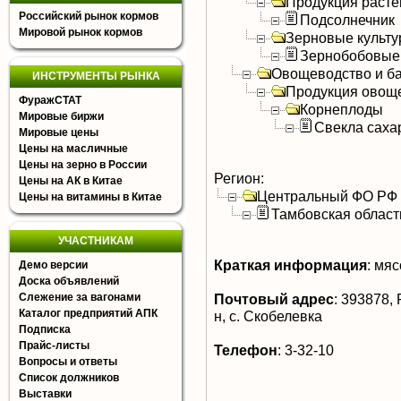
Продукция расте
Российский рынок кормов
Подсолнечник
Мировой рынок кормов
Зерновые культ
Зернобобовые
Овощеводство и б
ИНСТРУМЕНТЫ РЫНКА
Продукция овощ
ФуражСТАТ
Корнеплоды
Мировые биржи
Свекла саха
Мировые цены
Цены на масличные
Цены на зерно в России
Регион:
Цены на АК в Китае
Центральный ФО РФ
Цены на витамины в Китае
Тамбовская област
УЧАСТНИКАМ
Краткая информация
:
мясо
Демо версии
Доска объявлений
Слежение за вагонами
Почтовый адрес
:
393878, 
Каталог предприятий АПК
н, с. Скобелевка
Подписка
Прайс-листы
Телефон
:
3-32-10
Вопросы и ответы
Список должников
Выставки