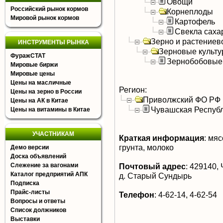
Овощи
Российский рынок кормов
Корнеплоды
Мировой рынок кормов
Картофель
Свекла саха
Зерно и растениев
ИНСТРУМЕНТЫ РЫНКА
Зерновые культ
ФуражСТАТ
Зернобобовые
Мировые биржи
Мировые цены
Цены на масличные
Регион:
Цены на зерно в России
Приволжский ФО РФ
Цены на АК в Китае
Чувашская Респуб
Цены на витамины в Китае
УЧАСТНИКАМ
Краткая информация
:
мясо
грунта, молоко
Демо версии
Доска объявлений
Слежение за вагонами
Почтовый адрес
:
429140, 
Каталог предприятий АПК
д. Старый Сундырь
Подписка
Прайс-листы
Телефон
:
4-62-14, 4-62-54
Вопросы и ответы
Список должников
Выставки