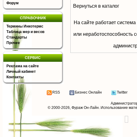
Форум
Вернуться в каталог
СПРАВОЧНИК
На сайте работает система
Термины Инкотермс
Таблица мер и весов
или неработоспособность с
Стандарты
Прочее
aдминистр
СЕРВИС
Реклама на сайте
Личный кабинет
Контакты
RSS
Бизнес Онлайн
Twitter
Администрато
© 2000-2026,
Фураж Он-Лайн
. Использование мат