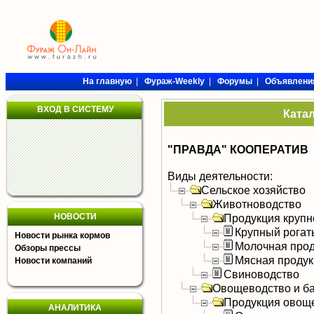
На главную
|
Фураж-Weekly
|
Форумы
|
Объявлени
ВХОД В СИСТЕМУ
Ката
"ПРАВДА" КООПЕРАТИВ
Виды деятельности:
Сельское хозяйство
Животноводство
НОВОСТИ
Продукция крупно
Крупный рогат
Новости рынка кормов
Молочная прод
Обзоры прессы
Мясная продук
Новости компаний
Свиноводство
Овощеводство и б
Продукция овощ
АНАЛИТИКА