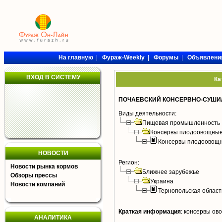
На главную
|
Фураж-Weekly
|
Форумы
|
Объявлени
ВХОД В СИСТЕМУ
Ка
ПОЧАЕВСКИЙ КОНСЕРВНО-СУШ
Виды деятельности:
Пищевая промышленность
Консервы плодоовощные
Консервы плодоовощ
НОВОСТИ
Регион:
Новости рынка кормов
Ближнее зарубежье
Обзоры прессы
Украина
Новости компаний
Тернопольская област
Краткая информация
:
консервы ов
АНАЛИТИКА