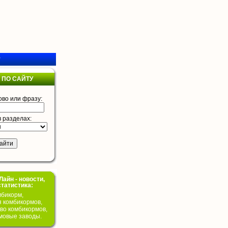
у
 ПО САЙТУ
ово или фразу:
в разделах:
айн - новости,
статистика:
бикорм,
я комбикормов,
во комбикормов,
мовые заводы.