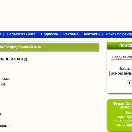
я
|
Сельхозтехника
|
Подписка
|
Реклама
|
Контакты
|
Поиск по сайт
ПОИСК
талог предприятий АПК
Введите сл
ИЛЬНЫЙ ЗАВОД
Искать 
, соки
ные
Фураж Он-Л
цены, 
Ком
ь
сырье дл
производст
комбикор
ощные