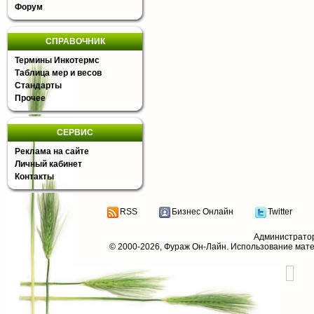
Форум
СПРАВОЧНИК
Термины Инкотермс
Таблица мер и весов
Стандарты
Прочее
СЕРВИС
Реклама на сайте
Личный кабинет
Контакты
RSS
Бизнес Онлайн
Twitter
Администрато
© 2000-2026,
Фураж Он-Лайн
. Использование мат