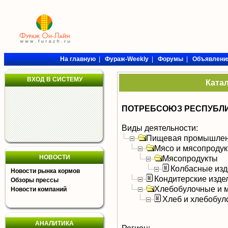
На главную
|
Фураж-Weekly
|
Форумы
|
Объявлени
ВХОД В СИСТЕМУ
Ката
ПОТРЕБСОЮЗ РЕСПУБЛИ
Виды деятельности:
Пищевая промышлен
Мясо и мясопроду
НОВОСТИ
Мясопродукты
Колбасные изд
Новости рынка кормов
Кондитерские изде
Обзоры прессы
Хлебобулочные и м
Новости компаний
Хлеб и хлебобул
АНАЛИТИКА