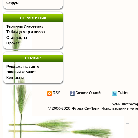
Форум
СПРАВОЧНИК
Термины Инкотермс
Таблица мер и весов
Стандарты
Прочее
СЕРВИС
Реклама на сайте
Личный кабинет
Контакты
RSS
Бизнес Онлайн
Twitter
Администрато
© 2000-2026,
Фураж Он-Лайн
. Использование мат