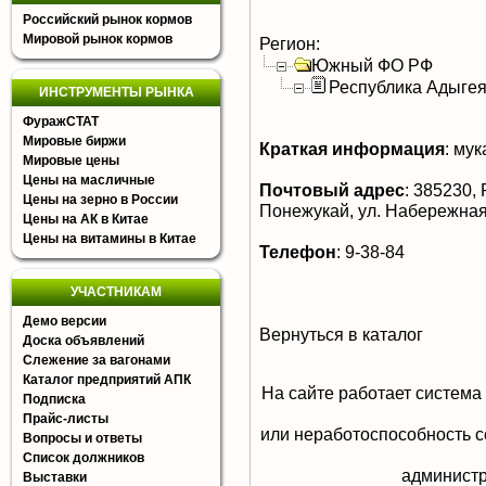
Российский рынок кормов
Мировой рынок кормов
Регион:
Южный ФО РФ
Республика Адыге
ИНСТРУМЕНТЫ РЫНКА
ФуражСТАТ
Мировые биржи
Краткая информация
:
мука
Мировые цены
Цены на масличные
Почтовый адрес
:
385230, 
Цены на зерно в России
Понежукай, ул. Набережная
Цены на АК в Китае
Цены на витамины в Китае
Телефон
:
9-38-84
УЧАСТНИКАМ
Демо версии
Вернуться в каталог
Доска объявлений
Слежение за вагонами
Каталог предприятий АПК
На сайте работает система
Подписка
Прайс-листы
или неработоспособность с
Вопросы и ответы
Список должников
aдминистр
Выставки