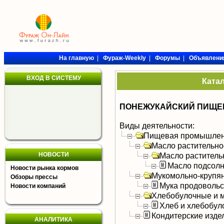
На главную
|
Фураж-Weekly
|
Форумы
|
Объявлени
ВХОД В СИСТЕМУ
Ката
ПОНЕЖУКАЙСКИЙ ПИЩЕК
Виды деятельности:
Пищевая промышлен
Масло растительно
НОВОСТИ
Масло раститель
Масло подсол
Новости рынка кормов
Мукомольно-крупя
Обзоры прессы
Мука продоволь
Новости компаний
Хлебобулочные и м
Хлеб и хлебобул
Кондитерские изде
АНАЛИТИКА