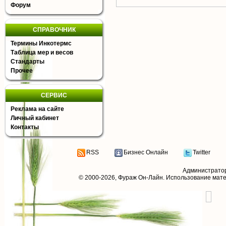
Форум
СПРАВОЧНИК
Термины Инкотермс
Таблица мер и весов
Стандарты
Прочее
СЕРВИС
Реклама на сайте
Личный кабинет
Контакты
RSS
Бизнес Онлайн
Twitter
Администрато
© 2000-2026,
Фураж Он-Лайн
. Использование мат