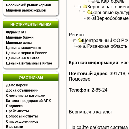
Картофель
Российский рынок кормов
Зерно и растениев
Мировой рынок кормов
Зерновые культ
Зернобобовые
ИНСТРУМЕНТЫ РЫНКА
ФуражСТАТ
Регион:
Мировые биржи
Центральный ФО РФ
Мировые цены
Рязанская область
Цены на масличные
Цены на зерно в России
Цены на АК в Китае
Краткая информация
:
мясо
Цены на витамины в Китае
Почтовый адрес
:
391718, Р
УЧАСТНИКАМ
Помозово
Демо версии
Телефон
:
2-85-24
Доска объявлений
Слежение за вагонами
Каталог предприятий АПК
Подписка
Прайс-листы
Вернуться в каталог
Вопросы и ответы
Список должников
Выставки
На сайте работает система