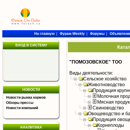
На главную
|
Фураж-Weekly
|
Форумы
|
Объявлени
ВХОД В СИСТЕМУ
Ката
"ПОМОЗОВСКОЕ" ТОО
Виды деятельности:
Сельское хозяйство
Животноводство
НОВОСТИ
Продукция крупно
Молочная прод
Новости рынка кормов
Мясная продук
Обзоры прессы
Свиноводство
Новости компаний
Овощеводство и б
Продукция овощ
Корнеплоды
АНАЛИТИКА