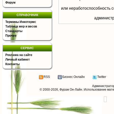
Форум
или неработоспособность с
СПРАВОЧНИК
aдминистр
Термины Инкотермс
Таблица мер и весов
Стандарты
Прочее
СЕРВИС
Реклама на сайте
Личный кабинет
Контакты
RSS
Бизнес Онлайн
Twitter
Администрато
© 2000-2026,
Фураж Он-Лайн
. Использование мат