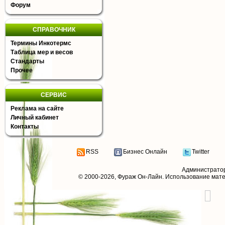
Форум
СПРАВОЧНИК
Термины Инкотермс
Таблица мер и весов
Стандарты
Прочее
СЕРВИС
Реклама на сайте
Личный кабинет
Контакты
RSS
Бизнес Онлайн
Twitter
Администрато
© 2000-2026,
Фураж Он-Лайн
. Использование мат