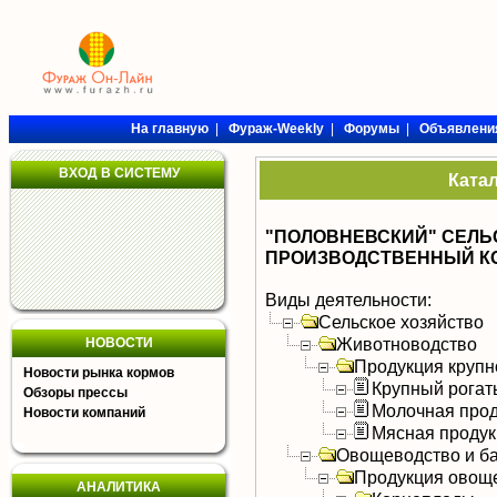
На главную
|
Фураж-Weekly
|
Форумы
|
Объявлени
ВХОД В СИСТЕМУ
Ката
"ПОЛОВНЕВСКИЙ" СЕЛ
ПРОИЗВОДСТВЕННЫЙ К
Виды деятельности:
Сельское хозяйство
Животноводство
НОВОСТИ
Продукция крупно
Новости рынка кормов
Крупный рогат
Обзоры прессы
Молочная прод
Новости компаний
Мясная продук
Овощеводство и б
Продукция овощ
АНАЛИТИКА