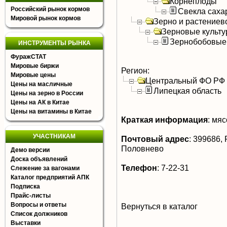
Корнеплоды
Российский рынок кормов
Свекла саха
Мировой рынок кормов
Зерно и растениев
Зерновые культ
Зернобобовые
ИНСТРУМЕНТЫ РЫНКА
ФуражСТАТ
Мировые биржи
Регион:
Мировые цены
Центральный ФО РФ
Цены на масличные
Липецкая область
Цены на зерно в России
Цены на АК в Китае
Цены на витамины в Китае
Краткая информация
:
мясо
УЧАСТНИКАМ
Почтовый адрес
:
399686, Р
Половнево
Демо версии
Доска объявлений
Телефон
:
7-22-31
Слежение за вагонами
Каталог предприятий АПК
Подписка
Прайс-листы
Вопросы и ответы
Вернуться в каталог
Список должников
Выставки