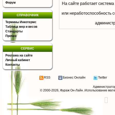
Форум
На сайте работает система
или неработоспособность с
СПРАВОЧНИК
Термины Инкотермс
aдминистр
Таблица мер и весов
Стандарты
Прочее
СЕРВИС
Реклама на сайте
Личный кабинет
Контакты
RSS
Бизнес Онлайн
Twitter
Администрато
© 2000-2026,
Фураж Он-Лайн
. Использование мат