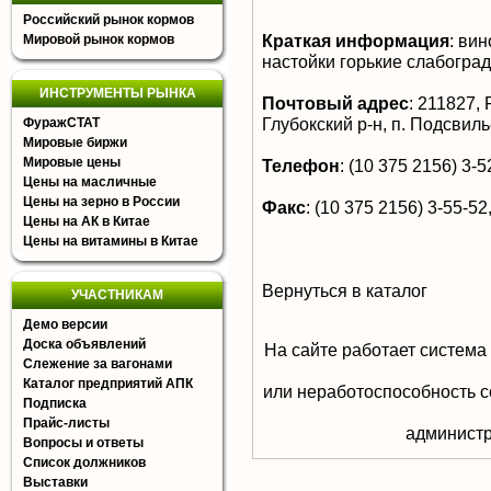
Российский рынок кормов
Краткая информация
:
вино
Мировой рынок кормов
настойки горькие слабогра
ИНСТРУМЕНТЫ РЫНКА
Почтовый адрес
:
211827, 
Глубокский р-н, п. Подсвиль
ФуражСТАТ
Мировые биржи
Мировые цены
Телефон
:
(10 375 2156) 3-52
Цены на масличные
Цены на зерно в России
Факс
:
(10 375 2156) 3-55-52,
Цены на АК в Китае
Цены на витамины в Китае
Вернуться в каталог
УЧАСТНИКАМ
Демо версии
Доска объявлений
На сайте работает система
Слежение за вагонами
Каталог предприятий АПК
или неработоспособность с
Подписка
Прайс-листы
aдминистр
Вопросы и ответы
Список должников
Выставки