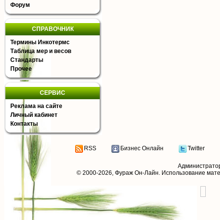
Форум
СПРАВОЧНИК
Термины Инкотермс
Таблица мер и весов
Стандарты
Прочее
СЕРВИС
Реклама на сайте
Личный кабинет
Контакты
RSS
Бизнес Онлайн
Twitter
Администрато
© 2000-2026,
Фураж Он-Лайн
. Использование мат