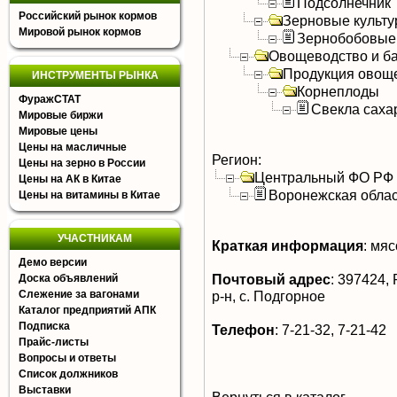
Подсолнечник
Российский рынок кормов
Зерновые культ
Мировой рынок кормов
Зернобобовые
Овощеводство и б
Продукция овощ
ИНСТРУМЕНТЫ РЫНКА
Корнеплоды
ФуражСТАТ
Свекла саха
Мировые биржи
Мировые цены
Цены на масличные
Регион:
Цены на зерно в России
Центральный ФО РФ
Цены на АК в Китае
Воронежская облас
Цены на витамины в Китае
УЧАСТНИКАМ
Краткая информация
:
мясо
Демо версии
Почтовый адрес
:
397424, 
Доска объявлений
Слежение за вагонами
р-н, с. Подгорное
Каталог предприятий АПК
Подписка
Телефон
:
7-21-32, 7-21-42
Прайс-листы
Вопросы и ответы
Список должников
Выставки