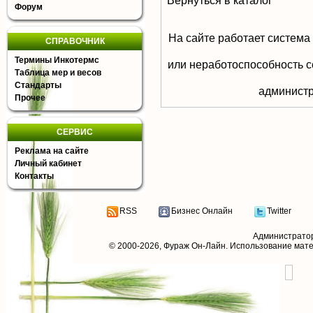
Вернуться в каталог
Форум
На сайте работает система
СПРАВОЧНИК
Термины Инкотермс
или неработоспособность с
Таблица мер и весов
Стандарты
aдминистр
Прочее
СЕРВИС
Реклама на сайте
Личный кабинет
Контакты
RSS
Бизнес Онлайн
Twitter
Администрато
© 2000-2026,
Фураж Он-Лайн
. Использование мат