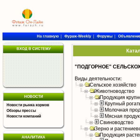
На главную
|
Фураж-Weekly
|
Форумы
|
Объявлени
ВХОД В СИСТЕМУ
Ката
"ПОДГОРНОЕ" СЕЛЬСКО
Виды деятельности:
Сельское хозяйство
Животноводство
НОВОСТИ
Продукция крупно
Крупный рогат
Новости рынка кормов
Молочная прод
Обзоры прессы
Мясная продук
Новости компаний
Свиноводство
Зерно и растениев
Продукция расте
АНАЛИТИКА