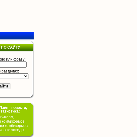
у
 ПО САЙТУ
ово или фразу:
в разделах:
айн - новости,
статистика:
бикорм,
я комбикормов,
во комбикормов,
мовые заводы.