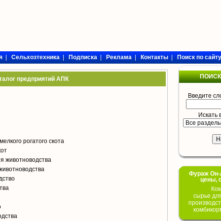
я
|
Сельхозтехника
|
Подписка
|
Реклама
|
Контакты
|
Поиск по сайт
ПОИСК
талог предприятий АПК
Введите сл
Искать 
мелкого рогатого скота
кот
я животноводства
животноводства
Фураж Он-Л
дство
цены, 
тва
Ком
сырье дл
производст
о
комбикор
одства