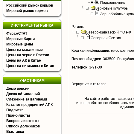
Подсолнечник
Российский рынок кормов
Зерновые культуры
Мировой рынок кормов
Зернобобовые куль
ИНСТРУМЕНТЫ РЫНКА
Регион:
Северо-Кавказский ФО РФ
ФуражСТАТ
Северная Осетия
Мировые биржи
Мировые цены
Цены на масличные
Краткая информация
:
мясо крупного
Цены на зерно в России
Почтовый адрес
:
363500, Республик
Цены на АК в Китае
Цены на витамины в Китае
Телефон
:
3-91-30
УЧАСТНИКАМ
Вернуться в каталог
Демо версии
Доска объявлений
На сайте работает система 
Слежение за вагонами
или неработоспособность ссылки,
Каталог предприятий АПК
aдминис
Подписка
Прайс-листы
Вопросы и ответы
Список должников
Выставки