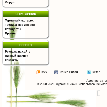
Форум
СПРАВОЧНИК
Термины Инкотермс
Таблица мер и весов
Стандарты
Прочее
СЕРВИС
Реклама на сайте
Личный кабинет
Контакты
RSS
Бизнес Онлайн
Twitter
Администрато
© 2000-2026,
Фураж Он-Лайн
. Использование мат