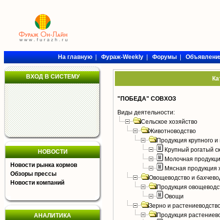
На главную
|
Фураж-Weekly
|
Форумы
|
Объявлени
ВХОД В СИСТЕМУ
Ка
"ПОБЕДА" СОВХОЗ
Виды деятельности:
Сельское хозяйство
Животноводство
Продукция крупного и 
Крупный рогатый с
НОВОСТИ
Молочная продукци
Новости рынка кормов
Мясная продукция 
Обзоры прессы
Овощеводство и бахчево
Новости компаний
Продукция овощеводс
Овощи
Зерно и растениеводств
Продукция растениев
АНАЛИТИКА