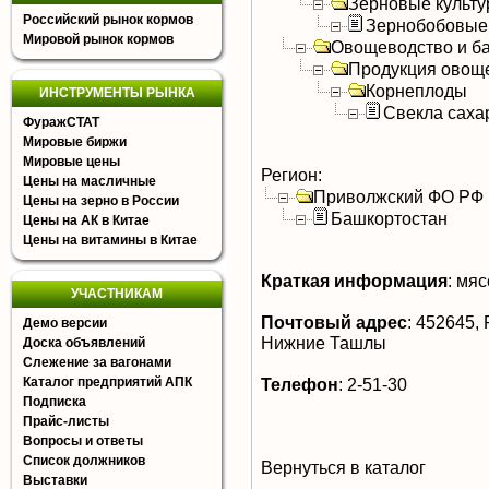
Зерновые культ
Российский рынок кормов
Зернобобовые
Мировой рынок кормов
Овощеводство и б
Продукция овощ
Корнеплоды
ИНСТРУМЕНТЫ РЫНКА
Свекла саха
ФуражСТАТ
Мировые биржи
Мировые цены
Регион:
Цены на масличные
Приволжский ФО РФ
Цены на зерно в России
Башкортостан
Цены на АК в Китае
Цены на витамины в Китае
Краткая информация
:
мясо
УЧАСТНИКАМ
Почтовый адрес
:
452645, 
Демо версии
Нижние Ташлы
Доска объявлений
Слежение за вагонами
Каталог предприятий АПК
Телефон
:
2-51-30
Подписка
Прайс-листы
Вопросы и ответы
Список должников
Вернуться в каталог
Выставки