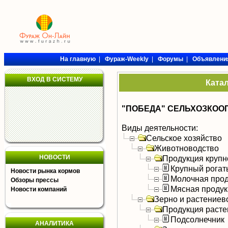
На главную
|
Фураж-Weekly
|
Форумы
|
Объявлени
ВХОД В СИСТЕМУ
Ката
"ПОБЕДА" СЕЛЬХОЗКОО
Виды деятельности:
Сельское хозяйство
Животноводство
НОВОСТИ
Продукция крупно
Крупный рогат
Новости рынка кормов
Молочная прод
Обзоры прессы
Мясная продук
Новости компаний
Зерно и растениев
Продукция расте
Подсолнечник
АНАЛИТИКА