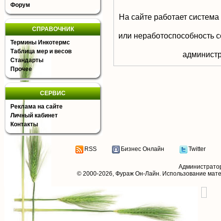
Форум
На сайте работает система
СПРАВОЧНИК
или неработоспособность с
Термины Инкотермс
Таблица мер и весов
aдминистр
Стандарты
Прочее
СЕРВИС
Реклама на сайте
Личный кабинет
Контакты
RSS
Бизнес Онлайн
Twitter
Администрато
© 2000-2026,
Фураж Он-Лайн
. Использование мат