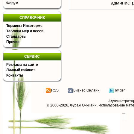
aдминистр
Форум
СПРАВОЧНИК
Термины Инкотермс
Таблица мер и весов
Стандарты
Прочее
СЕРВИС
Реклама на сайте
Личный кабинет
Контакты
RSS
Бизнес Онлайн
Twitter
Администрато
© 2000-2026,
Фураж Он-Лайн
. Использование мат