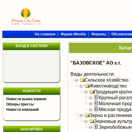
На главную
|
Фураж-Weekly
|
Форумы
|
Объявлени
ВХОД В СИСТЕМУ
Ката
"БАЗОВСКОЕ" АО з.т.
Виды деятельности:
Сельское хозяйство
Животноводство
НОВОСТИ
Продукция крупно
Крупный рогат
Новости рынка кормов
Молочная прод
Обзоры прессы
Мясная продук
Новости компаний
Зерно и растениев
Зерновые культ
Зернобобовые
АНАЛИТИКА