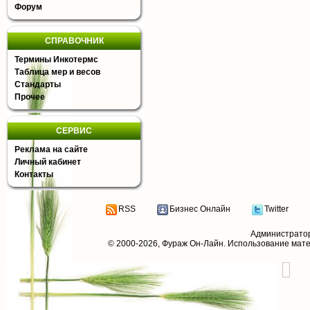
Форум
СПРАВОЧНИК
Термины Инкотермс
Таблица мер и весов
Стандарты
Прочее
СЕРВИС
Реклама на сайте
Личный кабинет
Контакты
RSS
Бизнес Онлайн
Twitter
Администрато
© 2000-2026,
Фураж Он-Лайн
. Использование мат