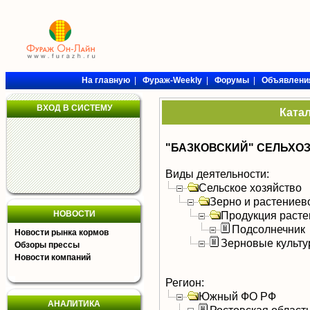
На главную
|
Фураж-Weekly
|
Форумы
|
Объявлени
ВХОД В СИСТЕМУ
Ката
"БАЗКОВСКИЙ" СЕЛЬХО
Виды деятельности:
Сельское хозяйство
Зерно и растениев
НОВОСТИ
Продукция расте
Подсолнечник
Новости рынка кормов
Зерновые культ
Обзоры прессы
Новости компаний
Регион:
Южный ФО РФ
АНАЛИТИКА