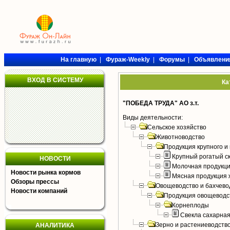
На главную
|
Фураж-Weekly
|
Форумы
|
Объявлени
ВХОД В СИСТЕМУ
Ка
"ПОБЕДА ТРУДА" АО з.т.
Виды деятельности:
Сельское хозяйство
Животноводство
Продукция крупного и 
Крупный рогатый с
НОВОСТИ
Молочная продукци
Новости рынка кормов
Мясная продукция 
Обзоры прессы
Овощеводство и бахчево
Новости компаний
Продукция овощеводс
Корнеплоды
Свекла сахарна
Зерно и растениеводств
АНАЛИТИКА