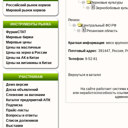
Зерновые культуры
Российский рынок кормов
Зернобобовые куль
Мировой рынок кормов
Регион:
ИНСТРУМЕНТЫ РЫНКА
Центральный ФО РФ
Рязанская область
ФуражСТАТ
Мировые биржи
Мировые цены
Краткая информация
:
мясо крупного
Цены на масличные
Почтовый адрес
:
391447, Россия, Ря
Цены на зерно в России
Цены на АК в Китае
Телефон
:
9-52-81
Цены на витамины в Китае
Вернуться в каталог
УЧАСТНИКАМ
Демо версии
На сайте работает система 
Доска объявлений
или неработоспособность ссылки,
Слежение за вагонами
aдминис
Каталог предприятий АПК
Подписка
Прайс-листы
Вопросы и ответы
Список должников
Выставки