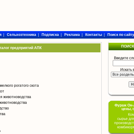
я
|
Сельхозтехника
|
Подписка
|
Реклама
|
Контакты
|
Поиск по сайт
ПОИСК
талог предприятий АПК
Введите сл
Искать 
мелкого рогатого скота
кот
я животноводства
животноводства
Фураж Он-Л
дство
цены, 
тва
Ком
сырье дл
производст
я
комбикор
о