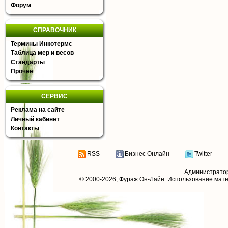
Форум
СПРАВОЧНИК
Термины Инкотермс
Таблица мер и весов
Стандарты
Прочее
СЕРВИС
Реклама на сайте
Личный кабинет
Контакты
RSS
Бизнес Онлайн
Twitter
Администрато
© 2000-2026,
Фураж Он-Лайн
. Использование мат