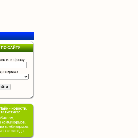
у
 ПО САЙТУ
ово или фразу:
в разделах:
айн - новости,
статистика:
бикорм,
я комбикормов,
во комбикормов,
мовые заводы.