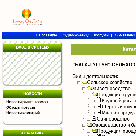
На главную
|
Фураж-Weekly
|
Форумы
|
Объявлени
ВХОД В СИСТЕМУ
Ката
"БАГА-ТУГТУН" СЕЛЬХО
Виды деятельности:
Сельское хозяйство
Животноводство
НОВОСТИ
Продукция крупно
Крупный рогат
Новости рынка кормов
Шерсть и шку
Обзоры прессы
Мясная продук
Новости компаний
Свиноводство
Овощеводство и б
Продукция овощ
АНАЛИТИКА