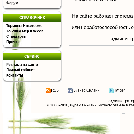
Форум
На сайте работает система
СПРАВОЧНИК
Термины Инкотермс
или неработоспособность с
Таблица мер и весов
Стандарты
aдминистр
Прочее
СЕРВИС
Реклама на сайте
Личный кабинет
Контакты
RSS
Бизнес Онлайн
Twitter
Администрато
© 2000-2026,
Фураж Он-Лайн
. Использование мат