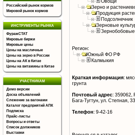
Овощи
Российский рынок кормов
Зерно и растениев
Мировой рынок кормов
Продукция расте
Подсолнечник
Зерновые культ
ИНСТРУМЕНТЫ РЫНКА
Зернобобовые
ФуражСТАТ
Мировые биржи
Мировые цены
Регион:
Цены на масличные
Южный ФО РФ
Цены на зерно в России
Калмыкия
Цены на АК в Китае
Цены на витамины в Китае
Краткая информация
:
мясо
УЧАСТНИКАМ
грунта
Демо версии
Почтовый адрес
:
359062, 
Доска объявлений
Бага-Тугтун, ул. Степная, 3
Слежение за вагонами
Каталог предприятий АПК
Подписка
Телефон
:
9-42-16
Прайс-листы
Вопросы и ответы
Список должников
Выставки
Вернуться в каталог